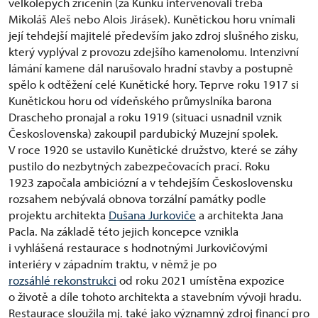
velkolepých zřícenin (za Kuňku intervenovali třeba
Mikoláš Aleš nebo Alois Jirásek). Kunětickou horu vnímali
její tehdejší majitelé především jako zdroj slušného zisku,
který vyplýval z provozu zdejšího kamenolomu. Intenzivní
lámání kamene dál narušovalo hradní stavby a postupně
spělo k odtěžení celé Kunětické hory. Teprve roku 1917 si
Kunětickou horu od vídeňského průmyslníka barona
Drascheho pronajal a roku 1919 (situaci usnadnil vznik
Československa) zakoupil pardubický Muzejní spolek.
V roce 1920 se ustavilo Kunětické družstvo, které se záhy
pustilo do nezbytných zabezpečovacích prací. Roku
1923 započala ambiciózní a v tehdejším Československu
rozsahem nebývalá obnova torzální památky podle
projektu architekta
Dušana Jurkoviče
a architekta Jana
Pacla. Na základě této jejich koncepce vznikla
i vyhlášená restaurace s hodnotnými Jurkovičovými
interiéry v západním traktu, v němž je po
rozsáhlé rekonstrukci
od roku 2021 umístěna expozice
o životě a díle tohoto architekta a stavebním vývoji hradu.
Restaurace sloužila mj. také jako významný zdroj financí pro