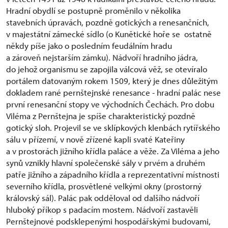
Hradní obydlí se postupně proměnilo v několika
stavebních úpravách, pozdně gotických a renesančních,
v majestátní zámecké sídlo (o Kunětické hoře se ostatně
někdy píše jako o posledním feudálním hradu
a zároveň nejstarším zámku). Nádvoří hradního jádra,
do jehož organismu se zapojila válcová věž, se otevíralo
portálem datovaným rokem 1509, který je dnes důležitým
dokladem rané pernštejnské renesance - hradní palác nese
první renesanční stopy ve východních Čechách. Pro dobu
Viléma z Pernštejna je spíše charakteristický pozdně
gotický sloh. Projevil se ve sklípkových klenbách rytířského
sálu v přízemí, v nově zřízené kapli svaté Kateřiny
a v prostorách jižního křídla paláce a věže. Za Viléma a jeho
synů vznikly hlavní společenské sály v prvém a druhém
patře jižního a západního křídla a reprezentativní místnosti
severního křídla, prosvětlené velkými okny (prostorný
královský sál). Palác pak odděloval od dalšího nádvoří
hluboký příkop s padacím mostem. Nádvoří zastavěli
Pernštejnové podsklepenými hospodářskými budovami,