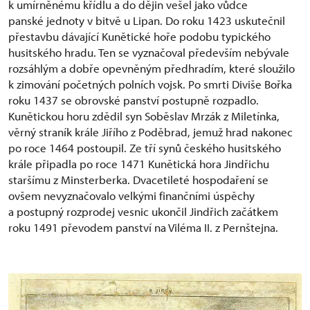
k umírněnému křídlu a do dějin vešel jako vůdce
panské jednoty v bitvě u Lipan. Do roku 1423 uskutečnil
přestavbu dávající Kunětické hoře podobu typického
husitského hradu. Ten se vyznačoval především nebývale
rozsáhlým a dobře opevněným předhradím, které sloužilo
k zimování početných polních vojsk. Po smrti Diviše Bořka
roku 1437 se obrovské panství postupně rozpadlo.
Kunětickou horu zdědil syn Soběslav Mrzák z Miletínka,
věrný straník krále Jiřího z Poděbrad, jemuž hrad nakonec
po roce 1464 postoupil. Ze tří synů českého husitského
krále připadla po roce 1471 Kunětická hora Jindřichu
staršímu z Minsterberka. Dvacetileté hospodaření se
ovšem nevyznačovalo velkými finančními úspěchy
a postupný rozprodej vesnic ukončil Jindřich začátkem
roku 1491 převodem panství na Viléma II. z Pernštejna.