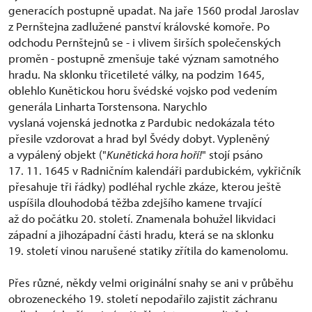
generacích postupně upadat. Na jaře 1560 prodal Jaroslav
z Pernštejna zadlužené panství královské komoře. Po
odchodu Pernštejnů se - i vlivem širších společenských
proměn - postupně zmenšuje také význam samotného
hradu. Na sklonku třicetileté války, na podzim 1645,
oblehlo Kunětickou horu švédské vojsko pod vedením
generála Linharta Torstensona. Narychlo
vyslaná vojenská jednotka z Pardubic nedokázala této
přesile vzdorovat a hrad byl Švédy dobyt. Vypleněný
a vypálený objekt ("
Kunětická hora hoří!
" stojí psáno
17. 11. 1645 v Radničním kalendáři pardubickém, vykřičník
přesahuje tři řádky) podléhal rychle zkáze, kterou ještě
uspíšila dlouhodobá těžba zdejšího kamene trvající
až do počátku 20. století. Znamenala bohužel likvidaci
západní a jihozápadní části hradu, která se na sklonku
19. století vinou narušené statiky zřítila do kamenolomu.
Přes různé, někdy velmi originální snahy se ani v průběhu
obrozeneckého 19. století nepodařilo zajistit záchranu