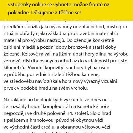
vstupenky online se vyhnete možné frontě na
podobě, ale i významu, jenž pro zdejší obyvatele nesla.
pokladně. Děkujeme a těšíme se!
Díky své siluetě a monumentálnímu postavení v rovinaté
úrodné krajině byla osídlena již v období pravěku. Našim
předkům sloužila jako významný orientační bod, místo pro
rituální obřady i jako základna pro stavební materiál či
materiál pro výrobu nástrojů. Doloženo je konkrétně
osídlení mladší a pozdní doby bronzové a starší doby
železné. Keltové mívali na jižním úpatí hory dílnu na výrobu
žernovů, distribuovaných odtud až do vzdálenosti přes sto
kilometrů. Původní kupovitý tvar hory byl narušen
v průběhu posledních staletí těžbou kamene,
ve středověku navíc získala hora nový výrazný vizuální
prvek v podobě hradu na svém vrcholu.
Na základě archeologických výzkumů lze dnes říci,
že rozsáhlý hradní komplex stál na Kunětické hoře
nejpozději ve druhé polovině 14. století. Šlo o hrad
s palácem a hranolovou, původně obytnou věží
ve východní části areálu, a obrannou válcovou věží