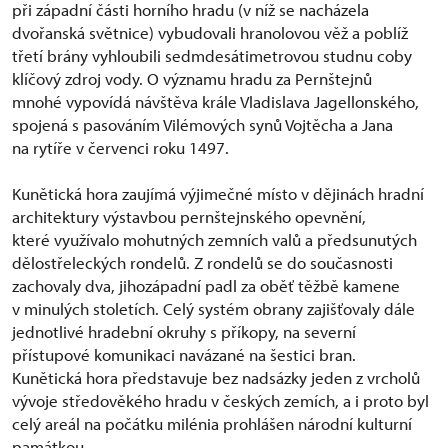
při západní části horního hradu (v níž se nacházela
dvořanská světnice) vybudovali hranolovou věž a poblíž
třetí brány vyhloubili sedmdesátimetrovou studnu coby
klíčový zdroj vody. O významu hradu za Pernštejnů
mnohé vypovídá návštěva krále Vladislava Jagellonského,
spojená s pasováním Vilémových synů Vojtěcha a Jana
na rytíře v červenci roku 1497.
Kunětická hora zaujímá výjimečné místo v dějinách hradní
architektury výstavbou pernštejnského opevnění,
které využívalo mohutných zemních valů a předsunutých
dělostřeleckých rondelů. Z rondelů se do současnosti
zachovaly dva, jihozápadní padl za oběť těžbě kamene
v minulých stoletích. Celý systém obrany zajišťovaly dále
jednotlivé hradební okruhy s příkopy, na severní
přístupové komunikaci navázané na šestici bran.
Kunětická hora představuje bez nadsázky jeden z vrcholů
vývoje středověkého hradu v českých zemích, a i proto byl
celý areál na počátku milénia prohlášen národní kulturní
památkou.