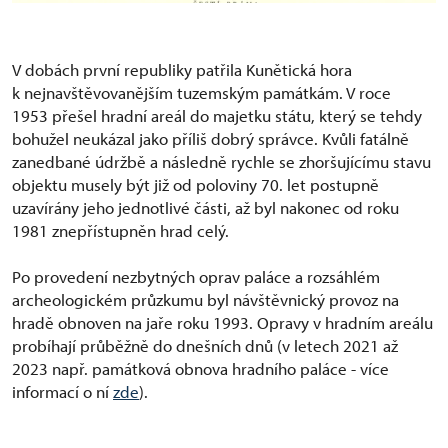
V dobách první republiky patřila Kunětická hora
k nejnavštěvovanějším tuzemským památkám. V roce
1953 přešel hradní areál do majetku státu, který se tehdy
bohužel neukázal jako příliš dobrý správce. Kvůli fatálně
zanedbané údržbě a následně rychle se zhoršujícímu stavu
objektu musely být již od poloviny 70. let postupně
uzavírány jeho jednotlivé části, až byl nakonec od roku
1981 znepřístupněn hrad celý.
Po provedení nezbytných oprav paláce a rozsáhlém
archeologickém průzkumu byl návštěvnický provoz na
hradě obnoven na jaře roku 1993. Opravy v hradním areálu
probíhají průběžně do dnešních dnů (v letech 2021 až
2023 např. památková obnova hradního paláce - více
informací o ní
zde
).