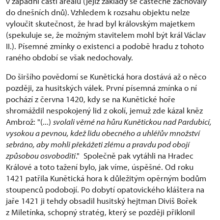
v západní části areálu (jejíž základy se částečně zachovaly
do dnešních dnů). Vzhledem k rozsahu objektu nelze
vyloučit skutečnost, že hrad byl královským majetkem
(spekuluje se, že možným stavitelem mohl být král Václav
II.). Písemné zmínky o existenci a podobě hradu z tohoto
raného období se však nedochovaly.
Do širšího povědomí se Kunětická hora dostává až o něco
později, za husitských válek. První písemná zmínka o ní
pochází z června 1420, kdy se na Kunětické hoře
shromáždil nespokojený lid z okolí, jemuž zde kázal kněz
Ambrož: "(...)
s
volali věrné na hůru Kunětickou nad Pardubicí,
vysokou a pevnou, kdež lidu obecného a uhléřův množství
sebráno, aby mohli překážeti zlému a pravdu pod obojí
způsobou osvoboditi
." Společně pak vytáhli na Hradec
Králové a toto tažení bylo, jak víme, úspěšné. Od roku
1421 patřila Kunětická hora k důležitým opěrným bodům
stoupenců podobojí. Po dobytí opatovického kláštera na
jaře 1421 ji tehdy obsadil husitský hejtman Diviš Bořek
z Miletínka, schopný stratég, který se později přiklonil