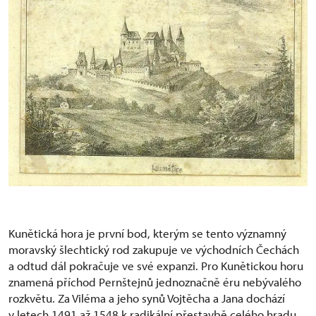
Kunětická hora je první bod, kterým se tento významný
moravský šlechtický rod zakupuje ve východních Čechách
a odtud dál pokračuje ve své expanzi. Pro Kunětickou horu
znamená příchod Pernštejnů jednoznačně éru nebývalého
rozkvětu. Za Viléma a jeho synů Vojtěcha a Jana dochází
v letech 1491 až 1548 k radikální přestavbě celého hradu.