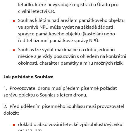
letadlo, které nevyžaduje registraci u Úřadu pro
civilní letectví ČR.
Souhlas k létání nad areálem památkového objektu
ve správě NPÚ může vydat na základě žádosti
správce památkového objektu (kastelán) nebo
ředitel územní památkové správy NPÚ.
Souhlas lze vydat maximálně na dobu jednoho
měsíce a je vždy posuzován s ohledem na konkrétní
okolnosti, charakter památky a míru možných rizik.
Jak požádat o Souhlas:
1. Provozovatel dronu musí předem písemně požádat
správu objektu o Souhlas s letem dronu.
2. Před udělením písemného Souhlasu musí provozovatel
doložit:
doklad o absolvování letecké způsobilosti/výcviku
(A1/A3, A2)