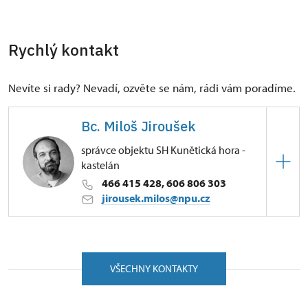
Rychlý kontakt
Nevíte si rady? Nevadí, ozvěte se nám, rádi vám poradíme.
Bc. Miloš Jiroušek
správce objektu SH Kunětická hora -
kastelán
466 415 428, 606 806 303
jirousek.milos@npu.cz
ÚPS na Sychrově
Ráby 6/, Kunětická Hora 53352
VŠECHNY KONTAKTY
Absolvent gymnázia v Pardubicích. V letech 1995 –
1997 studoval památkovou péči na Státním ústavu