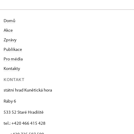
památkové péče v Praze. V roce 2010 absolvoval
studium Dějin umění na Filozofické fakultě
Masarykovy univerzity v Brně. Od 1. 4. 1993 je
Domů
zaměstnán u Národního památkového ústavu jako
vedoucí správy státního hradu Kunětická hora.
Akce
Hlavním úkolem po nástupu do funkce bylo
Zprávy
zpřístupnění této památky veřejnosti po jejím
dlouhodobém uzavření a zajištění dalších oprav a
Publikace
rehabilitace celého areálu. Autorsky se podílel na
Pro média
tvorbě hradních instalací, expozic a výstav.
Kontakty
Spolupracoval na přípravě projektu Revitalizace
krajinných struktur Kunětické hory, který byl
KONTAKT
realizován v rámci operačního projektu životního
prostředí. V posledních letech provedl hrad dvěma
státní hrad Kunětická hora
velkými stavebními obnovami v rámci projektů
Ráby 6
IROP-ITI: Kunětická hora Dušana Jurkoviče – básníka
dřeva a Kunětická hora – Divadlo na hradě i v
533 52 Staré Hradiště
podhradí. Byl členem poradní komise generální
tel.: +420 466 415 428
ředitelky Národního památkového ústavu, na tuto
funkci na jaře 2023 rezignoval ze zdravotních