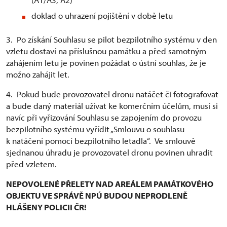
doklad o uhrazení pojištění v době letu
3. Po získání Souhlasu se pilot bezpilotního systému v den
vzletu dostaví na příslušnou památku a před samotným
zahájením letu je povinen požádat o ústní souhlas, že je
možno zahájit let.
4. Pokud bude provozovatel dronu natáčet či fotografovat
a bude daný materiál užívat ke komerčním účelům, musí si
navíc při vyřizování Souhlasu se zapojením do provozu
bezpilotního systému vyřídit „Smlouvu o souhlasu
k natáčení pomocí bezpilotního letadla“. Ve smlouvě
sjednanou úhradu je provozovatel dronu povinen uhradit
před vzletem.
NEPOVOLENÉ PŘELETY NAD AREÁLEM PAMÁTKOVÉHO
OBJEKTU VE SPRÁVĚ NPÚ BUDOU NEPRODLENĚ
HLÁŠENY POLICII ČR!