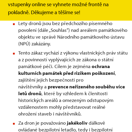
vstupenky online se vyhnete možné frontě na
Obecně:
pokladně. Děkujeme a těšíme se!
Lety dronů jsou bez předchozího písemného
povolení (dále „Souhlas“) nad areálem památkového
objektu ve správě Národního památkového ústavu
(NPÚ) zakázány.
Tento zákaz vychází z výkonu vlastnických práv státu
a z povinností vyplývajících ze zákona o státní
památkové péči. Cílem je zejména
ochrana
kulturních památek před rizikem poškození
,
zajištění jejich bezpečnosti pro
návštěvníky a
prevence neřízeného souběhu více
letů dronů
, které by vzhledem k členitosti
historických areálů a omezeným odstupovým
vzdálenostem mohly představovat reálné
ohrožení staveb i návštěvníků.
Za dron je považováno
jakékoliv
dálkově
ovládané bezpilotní letadlo, tedy i bezpilotní