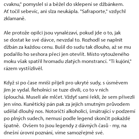
cvaknu," pomyslel si a běžel do sklepení se džbánkem.
Ať točil sebevíc, ani slza neukápla. "Safraporte," vzdychl
zklamaně.
Ale protože opilci jsou vynalézaví, pokud jde o to, jak
se dostat ke své dávce, nevzdal to. Rozhodl se naplnit
džbán za každou cenu. Bušil do sudu tak dlouho, až se mu
podařilo ho seshora přeci jen otevřít. Místo vytouženého
moku však spatřil hromadu zlatých monstrancí. "Ti kujóni,"
rázem vystřízlivěl.
Když si po čase mniši přijeli pro ukryté sudy, s úsměvem
jim je vydal. Řeholníci se tuze divili, co to v nich
šplouchá. Museli ale mlčet. Vždyť sami řekli, že sem přivezli
jen víno. Kunětický pán pak za jejich smutným průvodem
udělal dlouhý nos. Notoričtí alkoholici, šmátrající v podzemí
po plných sudech, nemusí podle legend skončit pokaždé
špatně. Ovšem to jsou legendy z dávných časů - my, na
dnešní úrovni poznání, víme samozřejmě své.