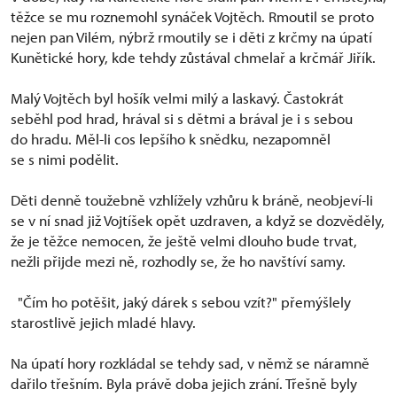
těžce se mu roznemohl synáček Vojtěch. Rmoutil se proto
nejen pan Vilém, nýbrž rmoutily se i děti z krčmy na úpatí
Kunětické hory, kde tehdy zůstával chmelař a krčmář Jiřík.
Malý Vojtěch byl hošík velmi milý a laskavý. Častokrát
seběhl pod hrad, hrával si s dětmi a brával je i s sebou
do hradu. Měl-li cos lepšího k snědku, nezapomněl
se s nimi podělit.
Děti denně toužebně vzhlížely vzhůru k bráně, neobjeví-li
se v ní snad již Vojtíšek opět uzdraven, a když se dozvěděly,
že je těžce nemocen, že ještě velmi dlouho bude trvat,
nežli přijde mezi ně, rozhodly se, že ho navštíví samy.
"Čím ho potěšit, jaký dárek s sebou vzít?" přemýšlely
starostlivě jejich mladé hlavy.
Na úpatí hory rozkládal se tehdy sad, v němž se náramně
dařilo třešním. Byla právě doba jejich zrání. Třešně byly