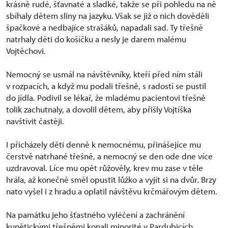
krásně rudé, šťavnaté a sladké, takže se při pohledu na ně
sbíhaly dětem sliny na jazyku. Však se již o nich dověděli
špačkové a nedbajíce strašáků, napadali sad. Ty třešně
natrhaly děti do košíčku a nesly je darem malému
Vojtěchovi.
Nemocný se usmál na návštěvníky, kteří před ním stáli
v rozpacích, a když mu podali třešně, s radostí se pustil
do jídla. Podivil se lékař, že mladému pacientovi třešně
tolik zachutnaly, a dovolil dětem, aby přišly Vojtíška
navštívit častěji.
I přicházely děti denně k nemocnému, přinášejíce mu
čerstvě natrhané třešně, a nemocný se den ode dne více
uzdravoval. Líce mu opět růžověly, krev mu zase v těle
hrála, až konečně směl opustit lůžko a vyjít si na dvůr. Brzy
nato vyšel i z hradu a oplatil návštěvu krčmářovým dětem.
Na památku jeho šťastného vyléčení a zachránění
kunětickými třešněmi konali minorité v Pardubicích