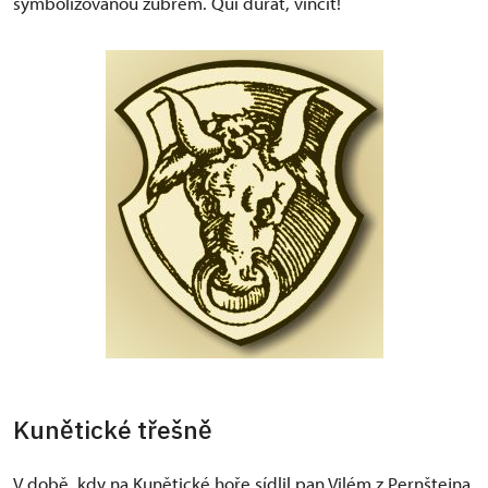
symbolizovanou zubrem. Qui durat, vincit!
Kunětické třešně
V době, kdy na Kunětické hoře sídlil pan Vilém z Pernštejna,