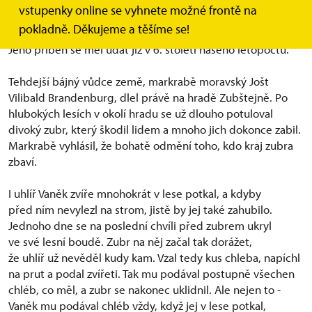
Podle nejstarší verze erbovní pověsti se praotec rodu
vstupenky online se vyhnete možné frontě na
Pernštejnů jmenoval Vaněk (Věnava) a pocházel
pokladně. Děkujeme a těšíme se!
z uhlířské vsi ležící nedaleko dnešního hradu Pernštejna.
Jeho příběh se měl udát již v 6. století našeho letopočtu.
Tehdejší bájný vůdce země, markrabě moravský Jošt
Vilibald Brandenburg, dlel právě na hradě Zubštejně. Po
hlubokých lesích v okolí hradu se už dlouho potuloval
divoký zubr, který škodil lidem a mnoho jich dokonce zabil.
Markrabě vyhlásil, že bohatě odmění toho, kdo kraj zubra
zbaví.
I uhlíř Vaněk zvíře mnohokrát v lese potkal, a kdyby
před ním nevylezl na strom, jistě by jej také zahubilo.
Jednoho dne se na poslední chvíli před zubrem ukryl
ve své lesní boudě. Zubr na něj začal tak dorážet,
že uhlíř už nevěděl kudy kam. Vzal tedy kus chleba, napíchl
na prut a podal zvířeti. Tak mu podával postupně všechen
chléb, co měl, a zubr se nakonec uklidnil. Ale nejen to -
Vaněk mu podával chléb vždy, když jej v lese potkal,