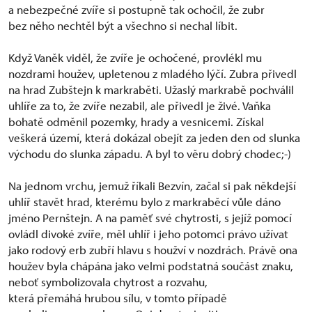
a nebezpečné zvíře si postupně tak ochočil, že zubr
bez něho nechtěl být a všechno si nechal líbit.
Když Vaněk viděl, že zvíře je ochočené, provlékl mu
nozdrami houžev, upletenou z mladého lýčí. Zubra přivedl
na hrad Zubštejn k markraběti. Užaslý markrabě pochválil
uhlíře za to, že zvíře nezabil, ale přivedl je živé. Vaňka
bohatě odměnil pozemky, hrady a vesnicemi. Získal
veškerá území, která dokázal obejít za jeden den od slunka
východu do slunka západu. A byl to věru dobrý chodec;-)
Na jednom vrchu, jemuž říkali Bezvín, začal si pak někdejší
uhlíř stavět hrad, kterému bylo z markraběcí vůle dáno
jméno Pernštejn. A na paměť své chytrosti, s jejíž pomocí
ovládl divoké zvíře, měl uhlíř i jeho potomci právo užívat
jako rodový erb zubří hlavu s houžví v nozdrách. Právě ona
houžev byla chápána jako velmi podstatná součást znaku,
neboť symbolizovala chytrost a rozvahu,
která přemáhá hrubou sílu, v tomto případě