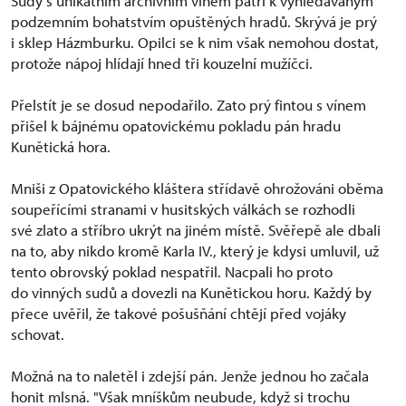
Sudy s unikátním archivním vínem patří k vyhledávaným
podzemním bohatstvím opuštěných hradů. Skrývá je prý
i sklep Házmburku. Opilci se k nim však nemohou dostat,
protože nápoj hlídají hned tři kouzelní mužíčci.
Přelstít je se dosud nepodařilo. Zato prý fintou s vínem
přišel k bájnému opatovickému pokladu pán hradu
Kunětická hora.
Mniši z Opatovického kláštera střídavě ohrožováni oběma
soupeřícími stranami v husitských válkách se rozhodli
své zlato a stříbro ukrýt na jiném místě. Svěřepě ale dbali
na to, aby nikdo kromě Karla IV., který je kdysi umluvil, už
tento obrovský poklad nespatřil. Nacpali ho proto
do vinných sudů a dovezli na Kunětickou horu. Každý by
přece uvěřil, že takové pošušňání chtějí před vojáky
schovat.
Možná na to naletěl i zdejší pán. Jenže jednou ho začala
honit mlsná. "Však mníškům neubude, když si trochu