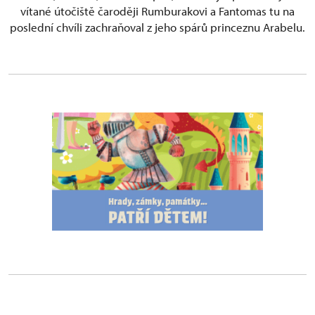
vítané útočiště čaroději Rumburakovi a Fantomas tu na
poslední chvíli zachraňoval z jeho spárů princeznu Arabelu.