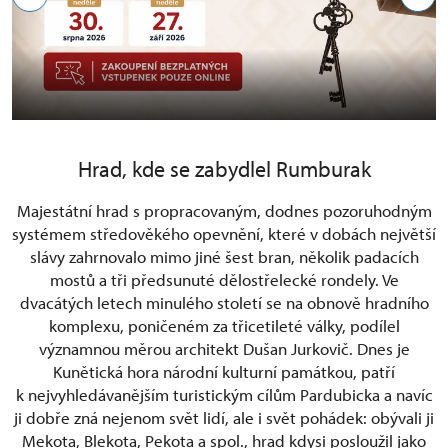
Hrad, kde se zabydlel Rumburak
Majestátní hrad s propracovaným, dodnes pozoruhodným
systémem středověkého opevnění, které v dobách největší
slávy zahrnovalo mimo jiné šest bran, několik padacích
mostů a tři předsunuté dělostřelecké rondely. Ve
dvacátých letech minulého století se na obnově hradního
komplexu, poničeném za třicetileté války, podílel
významnou měrou architekt Dušan Jurkovič. Dnes je
Kunětická hora národní kulturní památkou, patří
k nejvyhledávanějším turistickým cílům Pardubicka a navíc
ji dobře zná nejenom svět lidí, ale i svět pohádek: obývali ji
Mekota, Blekota, Pekota a spol., hrad kdysi posloužil jako