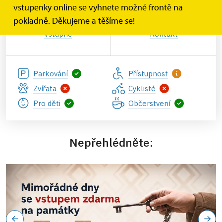
vstupenky online se vyhnete možné frontě na
pokladně. Děkujeme a těšíme se!
Vstupné
Kontakt
Parkování
Přístupnost
Zvířata
Cyklisté
Pro děti
Občerstvení
Nepřehlédněte: