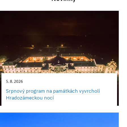
5. 8. 2026
Srpnový program na památkách vyvrcholí
Hradozámeckou nocí