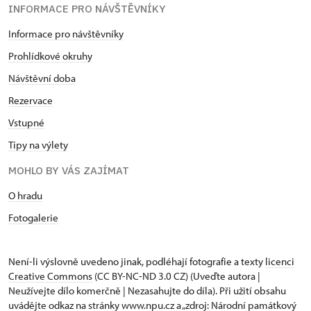
INFORMACE PRO NÁVŠTĚVNÍKY
Informace pro návštěvníky
Prohlídkové okruhy
Návštěvní doba
Rezervace
Vstupné
Tipy na výlety
MOHLO BY VÁS ZAJÍMAT
O hradu
Fotogalerie
Není-li výslovně uvedeno jinak, podléhají fotografie a texty
licenci
Creative Commons
(CC BY-NC-ND 3.0 CZ) (Uveďte autora |
Neužívejte dílo komerčně | Nezasahujte do díla). Při užití obsahu
uvádějte odkaz na stránky www.npu.cz a „zdroj: Národní památkový