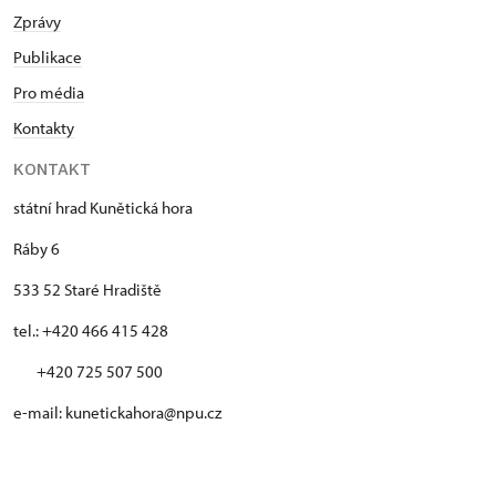
Zprávy
Publikace
Pro média
Kontakty
KONTAKT
státní hrad Kunětická hora
Ráby 6
533 52 Staré Hradiště
tel.: +420 466 415 428
+420 725 507 500
e-mail: kunetickahora@npu.cz