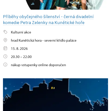
Příběhy obyčejného šílenství - černá divadelní
komedie Petra Zelenky na Kunětické hoře
Kulturní akce
hrad Kunětická hora - severní křídlo paláce
15. 8. 2026
20.30 – 22.00
nákup vstupenky online doporučen