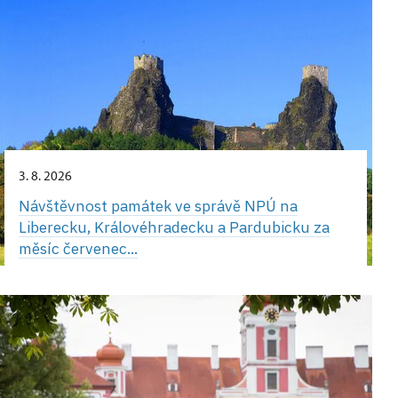
3. 8. 2026
Návštěvnost památek ve správě NPÚ na
Liberecku, Královéhradecku a Pardubicku za
měsíc červenec...