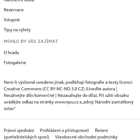
Rezervace
Vstupné
Tipy na výlety
MOHLO BY VÁS ZAJÍMAT
O hradu
Fotogalerie
Není-li výslovně uvedeno jinak, podléhají fotografie a texty
licenci
Creative Commons
(CC BY-NC-ND 3.0 CZ) (Uveďte autora |
Neužívejte dílo komerčně | Nezasahujte do díla). Při užití obsahu
uvádějte odkaz na stránky www.npu.cz a „zdroj: Národní památkový
ústav“
Právní ujednání
Prohlášení o přístupnosti
Řešení
spotřebitelských sporů
Všeobecné obchodní podmínky