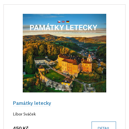
Památky letecky
Libor Sváček
450 Kč
DETAIL