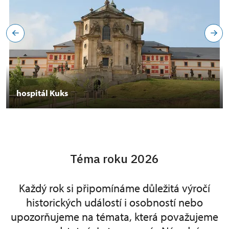
hospitál Kuks
Téma roku 2026
Každý rok si připomínáme důležitá výročí
historických událostí i osobností nebo
upozorňujeme na témata, která považujeme