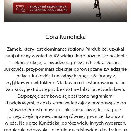
Góra Kunětická
Zamek, który jest dominantą regionu Pardubice, uzyskał
swój obecny wygląd w XV wieku. Jego późniejsze ocalenie
i rekonstrukcję, prowadzoną przez architekta Dušana
Jurkoviča, przypominają obecnie oprowadzane zwiedzanie
pałacu Jurkoviča i unikalnych wnętrz 6. bramy z
wyjątkowym widokiem. Niedawno odrestaurowany pałac
zamkowy jest dostępny bezpłatnie lub z przewodnikiem.
Ekspozycje zamkowe są opatrzone nagraniami
dźwiękowymi, dzięki czemu zwiedzający przenoszą się do
stawów Pernštejnów, do sali bankietowej lub na pole
bitwy. Częścią zwiedzania są również piwnice, kaplica i
wieża. Na górze Kunětická, oprócz wielu innych wydarzeń,
regularnie odbywają się letnie przedstawienia teatralne na