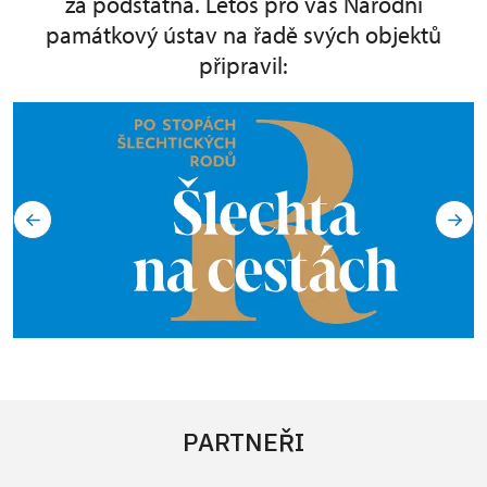
za podstatná. Letos pro vás Národní
památkový ústav na řadě svých objektů
připravil:
PARTNEŘI