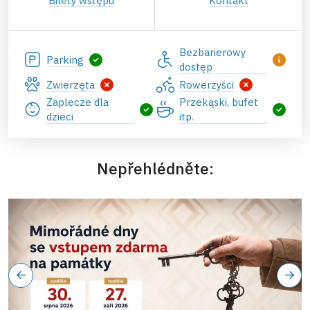
Bilety wstępu
Kontakt
Bezbarierowy
Parking
dostęp
Zwierzęta
Rowerzyści
Zaplecze dla
Przekąski, bufet
dzieci
itp.
Nepřehlédněte: