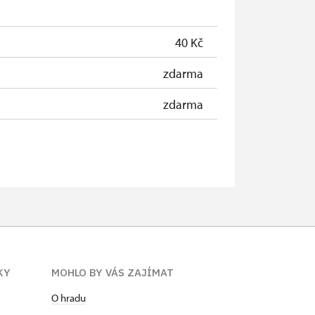
zdarma
40 Kč
zdarma
zdarma
KY
MOHLO BY VÁS ZAJÍMAT
O hradu