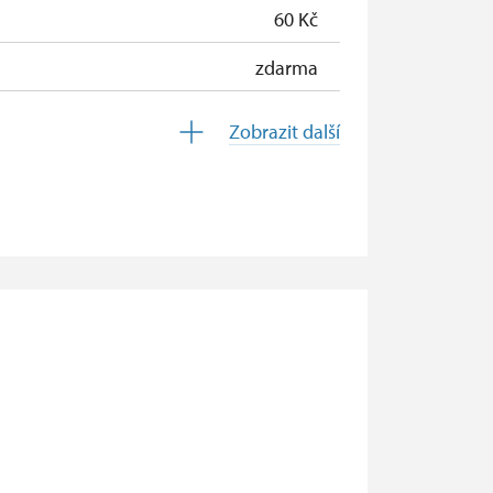
60 Kč
zdarma
zdarma
Zobrazit další
zdarma
zdarma
neposkytuje se
neposkytuje se
zdarma
zdarma
zdarma