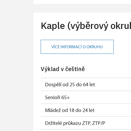
Karta zaměstnance PO MK ČR s QR kóde
Průkaz ICOMOS (pouze držitel)
Kaple (výběrový okru
Celoroční volné vstupenky vydané NPÚ (
Jednorázové vstupenky vydané NPÚ (po
VÍCE INFORMACÍ O OKRUHU
Průkaz zaměstnance NPÚ (+ až 3 rodinní
Výklad v češtině
Průkaz Náš člověk (pouze držitel)
Dospělí od 25 do 64 let
Senioři 65+
Mládež od 18 do 24 let
Držitelé průkazu ZTP, ZTP/P