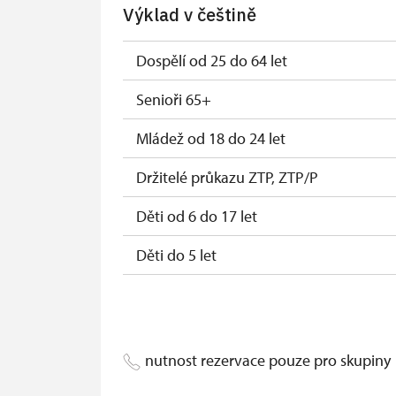
Výklad v češtině
Průkaz Náš člověk (pouze držitel)
Dospělí od 25 do 64 let
Senioři 65+
Mládež od 18 do 24 let
Držitelé průkazu ZTP, ZTP/P
Děti od 6 do 17 let
Děti do 5 let
Průvodce držitele průkazu ZTP/P
Pedagogický dozor (pro školní skupiny 
nutnost rezervace pouze pro skupiny
Průvodce organizované skupiny (pro s