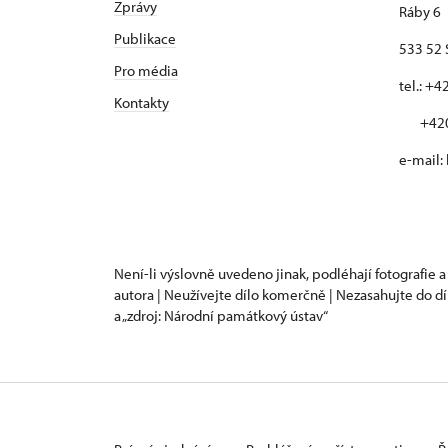
Zprávy
Ráby 6
Publikace
533 52 
Pro média
tel.: +
Kontakty
+420 
e-mail:
Není-li výslovně uvedeno jinak, podléhají fotografie a
autora | Neužívejte dílo komerčně | Nezasahujte do dí
a „zdroj: Národní památkový ústav“