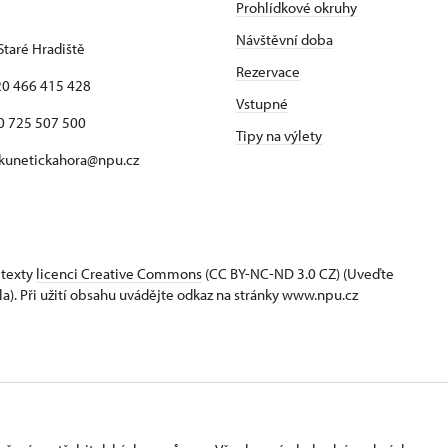
Prohlídkové okruhy
Návštěvní doba
Staré Hradiště
Rezervace
420 466 415 428
Vstupné
725 507 500
Tipy na výlety
 kunetickahora@npu.cz
 texty
licenci Creative Commons
(CC BY-NC-ND 3.0 CZ) (Uveďte
la). Při užití obsahu uvádějte odkaz na stránky www.npu.cz