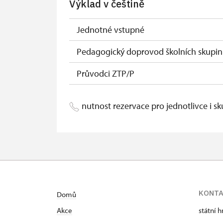
Výklad v češtině
Průkaz Náš člověk (pouze držitel)
Jednotné vstupné
Pedagogický doprovod školních skupin
Průvodci ZTP/P
nutnost rezervace pro jednotlivce i s
KONT
Domů
Akce
státní 