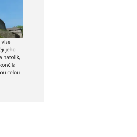
 visel
ji jeho
 natolik,
končila
hou celou