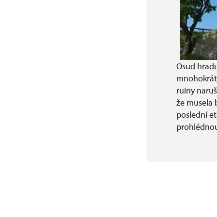
Osud hradu 
mnohokrát 
ruiny naruš
že musela b
poslední e
prohlédnou