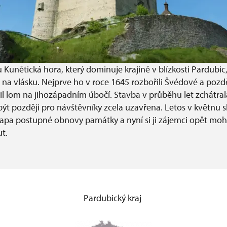
Kunětická hora, který dominuje krajině v blízkosti Pardubic,
na vlásku. Nejprve ho v roce 1645 rozbořili Švédové a pozdě
il lom na jihozápadním úbočí. Stavba v průběhu let zchátrala
ýt později pro návštěvníky zcela uzavřena. Letos v květnu s
tapa postupné obnovy památky a nyní si ji zájemci opět mo
t.
Pardubický kraj