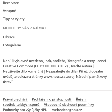
Rezervace
Vstupné
Tipy na výlety
MOHLO BY VÁS ZAJÍMAT
O hradu
Fotogalerie
Není-li výslovně uvedeno jinak, podléhají fotografie a texty
licenci
Creative Commons
(CC BY-NC-ND 3.0 CZ) (Uveďte autora |
Neužívejte dílo komerčně | Nezasahujte do díla). Při užití obsahu
uvádějte odkaz na stránky www.npu.cz a „zdroj: Národní památkový
ústav“
Právní ujednání
Prohlášení o přístupnosti
Řešení
spotřebitelských sporů
Všeobecné obchodní podmínky
Podmínky pro výpůjčky NPÚ
webeditor@npu.cz