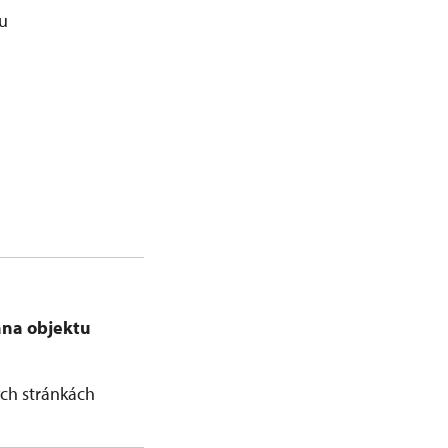
ou
lána objektu
ch stránkách