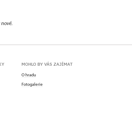
t nové.
KY
MOHLO BY VÁS ZAJÍMAT
O hradu
Fotogalerie