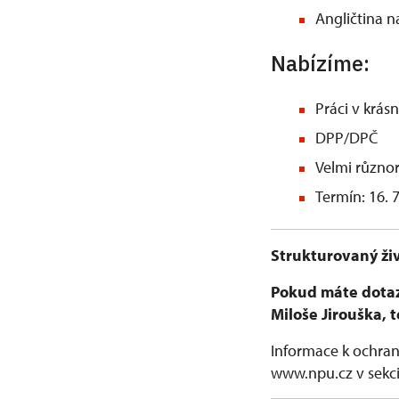
Angličtina n
Nabízíme:
Práci v krá
DPP/DPČ
Velmi různor
Termín: 16. 7
Strukturovaný živ
Pokud máte dotazy
Miloše Jirouška, t
Informace k ochran
www.npu.cz v sekc