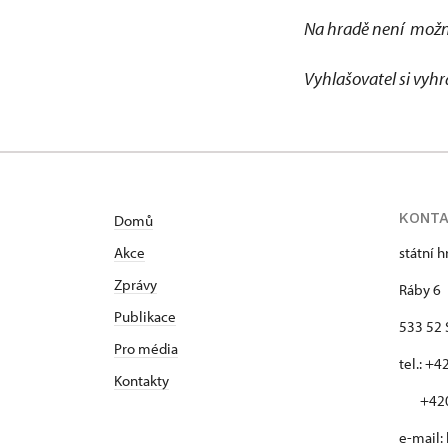
Na hradě není možn
Vyhlašovatel si vyhr
KONT
Domů
Akce
státní 
Zprávy
Ráby 6
Publikace
533 52 
Pro média
tel.: +
Kontakty
+420 
e-mail: