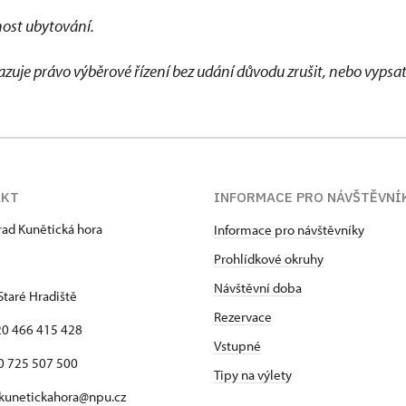
ost ubytování.
azuje právo výběrové řízení bez udání důvodu zrušit, nebo vypsa
AKT
INFORMACE PRO NÁVŠTĚVNÍ
hrad Kunětická hora
Informace pro návštěvníky
Prohlídkové okruhy
Návštěvní doba
Staré Hradiště
Rezervace
420 466 415 428
Vstupné
725 507 500
Tipy na výlety
 kunetickahora@npu.cz