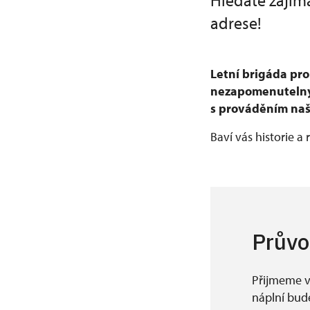
Hledáte zajím
adrese!
Letní brigáda pro
nezapomenutelný 
s prováděním naš
Baví vás historie a
Průvo
Přijmeme v
náplní bu