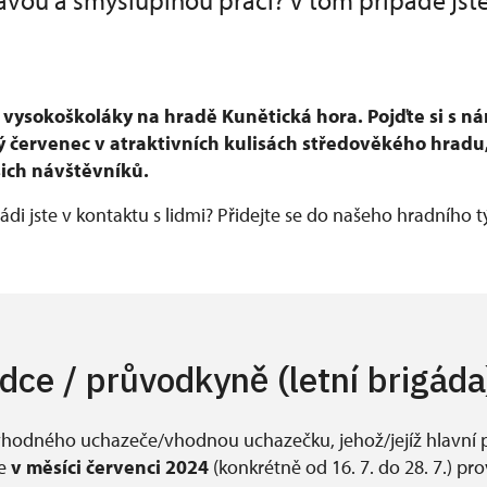
avou a smysluplnou práci? V tom případě jst
 vysokoškoláky na hradě Kunětická hora. Pojďte si s ná
červenec v atraktivních kulisách středověkého hradu
ich návštěvníků.
 rádi jste v kontaktu s lidmi? Přidejte se do našeho hradního 
dce / průvodkyně (letní brigáda
hodného uchazeče/vhodnou uchazečku, jehož/jejíž hlavní 
de
v měsíci červenci 2024
(konkrétně od 16. 7. do 28. 7.) pr