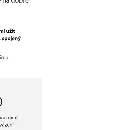
e na dobré
mi užít
, spojený
týmu.
)
pracovní
ovázení