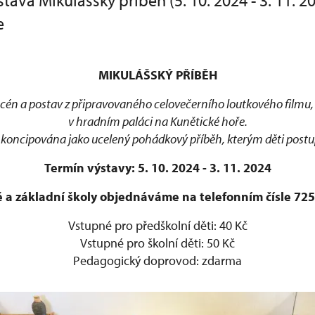
ava Mikulášský příběh (5. 10. 2024 - 3. 11. 2
e
MIKULÁŠSKÝ PŘÍBĚH
cén a postav z připravovaného celovečerního loutkového filmu,
v hradním paláci na Kunětické hoře.
e koncipována jako ucelený pohádkový příběh, kterým děti postu
Termín výstavy: 5. 10. 2024 - 3. 11. 2024
 a základní školy objednáváme na telefonním čísle 725
Vstupné pro předškolní děti: 40 Kč
Vstupné pro školní děti: 50 Kč
Pedagogický doprovod: zdarma