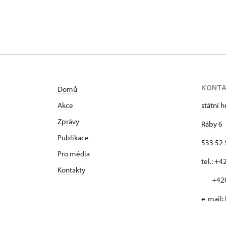
KONT
Domů
Akce
státní 
Zprávy
Ráby 6
Publikace
533 52 
Pro média
tel.: +
Kontakty
+420 
e-mail: