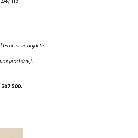
024) na
 kterou nově najdete
pně procházejí.
 507 500.