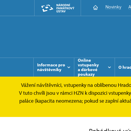
Novinky
A
Online
Informace pro
vstupenky
O hra
návštěvníky
a dárkové
poukazy
Vážení návštěvníci, vstupenky na oblíbenou Hradoz
Kunětická hora
Nabídka pro MŠ a ZŠ
V tuto chvíli jsou v rámci HZN k dispozici vstupen
paláce (kapacita neomezena; pokud se zaplní aktu
Nabídka