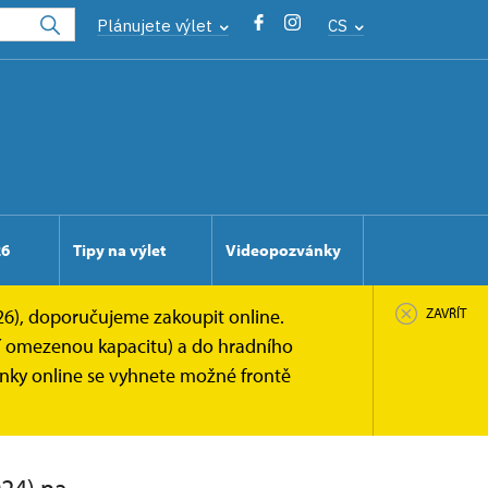
Plánujete výlet
CS
26
Tipy na výlet
Videopozvánky
026), doporučujeme zakoupit online.
ZAVŘÍT
ají omezenou kapacitu) a do hradního
enky online se vyhnete možné frontě
í školy