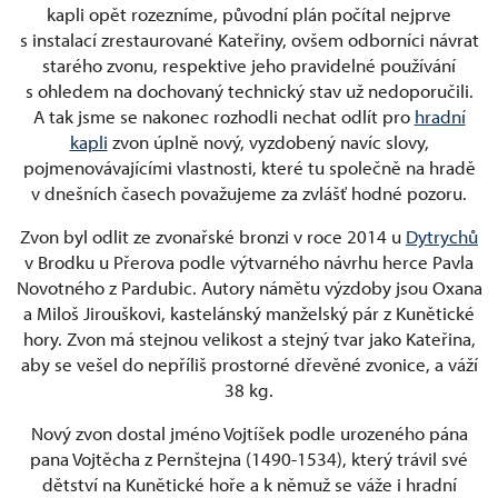
kapli opět rozezníme, původní plán počítal nejprve
s instalací zrestaurované Kateřiny, ovšem odborníci návrat
starého zvonu, respektive jeho pravidelné používání
s ohledem na dochovaný technický stav už nedoporučili.
A tak jsme se nakonec rozhodli nechat odlít pro
hradní
kapli
zvon úplně nový, vyzdobený navíc slovy,
pojmenovávajícími vlastnosti, které tu společně na hradě
v dnešních časech považujeme za zvlášť hodné pozoru.
Zvon byl odlit ze zvonařské bronzi v roce 2014 u
Dytrychů
v Brodku u Přerova podle výtvarného návrhu herce Pavla
Novotného z Pardubic. Autory námětu výzdoby jsou Oxana
a Miloš Jirouškovi, kastelánský manželský pár z Kunětické
hory. Zvon má stejnou velikost a stejný tvar jako Kateřina,
aby se vešel do nepříliš prostorné dřevěné zvonice, a váží
38 kg.
Nový zvon dostal jméno Vojtíšek podle urozeného pána
pana Vojtěcha z Pernštejna (1490-1534), který trávil své
dětství na Kunětické hoře a k němuž se váže i hradní