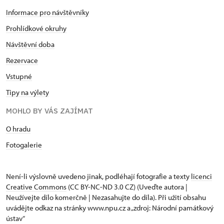
Informace pro návštěvníky
Prohlídkové okruhy
Návštěvní doba
Rezervace
Vstupné
Tipy na výlety
MOHLO BY VÁS ZAJÍMAT
O hradu
Fotogalerie
Není-li výslovně uvedeno jinak, podléhají fotografie a texty
licenci
Creative Commons
(CC BY-NC-ND 3.0 CZ) (Uveďte autora |
Neužívejte dílo komerčně | Nezasahujte do díla). Při užití obsahu
uvádějte odkaz na stránky www.npu.cz a „zdroj: Národní památkový
ústav“