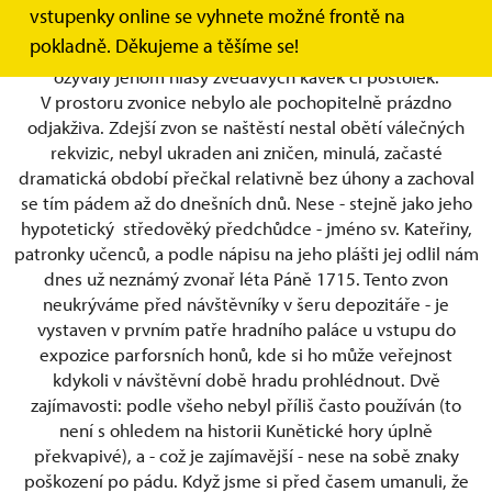
chápáno obvykle jako symbol dialogu mezi člověkem
vstupenky online se vyhnete možné frontě na
a Bohem, mezi profánním a posvátným: totiž zvon. Desítky
pokladně. Děkujeme a těšíme se!
let se z prázdné dřevěné věžičky vysoko v hřebeni střechy
ozývaly jenom hlasy zvědavých kavek či poštolek.
V prostoru zvonice nebylo ale pochopitelně prázdno
odjakživa. Zdejší zvon se naštěstí nestal obětí válečných
rekvizic, nebyl ukraden ani zničen, minulá, začasté
dramatická období přečkal relativně bez úhony a zachoval
se tím pádem až do dnešních dnů. Nese - stejně jako jeho
hypotetický středověký předchůdce - jméno sv. Kateřiny,
patronky učenců, a podle nápisu na jeho plášti jej odlil nám
dnes už neznámý zvonař léta Páně 1715. Tento zvon
neukrýváme před návštěvníky v šeru depozitáře - je
vystaven v prvním patře hradního paláce u vstupu do
expozice parforsních honů, kde si ho může veřejnost
kdykoli v návštěvní době hradu prohlédnout. Dvě
zajímavosti: podle všeho nebyl příliš často používán (to
není s ohledem na historii Kunětické hory úplně
překvapivé), a - což je zajímavější - nese na sobě znaky
poškození po pádu. Když jsme si před časem umanuli, že