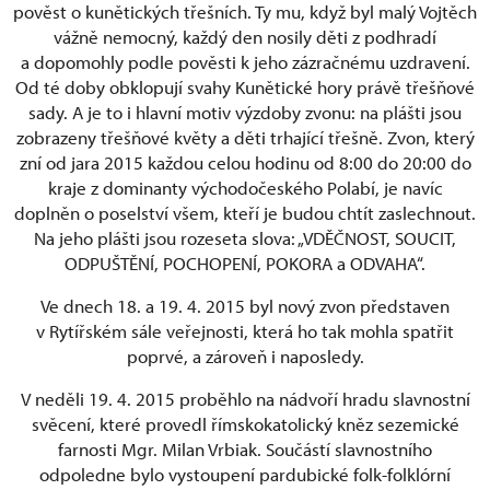
pověst o kunětických třešních. Ty mu, když byl malý Vojtěch
vážně nemocný, každý den nosily děti z podhradí
a dopomohly podle pověsti k jeho zázračnému uzdravení.
Od té doby obklopují svahy Kunětické hory právě třešňové
sady. A je to i hlavní motiv výzdoby zvonu: na plášti jsou
zobrazeny třešňové květy a děti trhající třešně. Zvon, který
zní od jara 2015 každou celou hodinu od 8:00 do 20:00 do
kraje z dominanty východočeského Polabí, je navíc
doplněn o poselství všem, kteří je budou chtít zaslechnout.
Na jeho plášti jsou rozeseta slova: „VDĚČNOST, SOUCIT,
ODPUŠTĚNÍ, POCHOPENÍ, POKORA a ODVAHA“.
Ve dnech 18. a 19. 4. 2015 byl nový zvon představen
v Rytířském sále veřejnosti, která ho tak mohla spatřit
poprvé, a zároveň i naposledy.
V neděli 19. 4. 2015 proběhlo na nádvoří hradu slavnostní
svěcení, které provedl římskokatolický kněz sezemické
farnosti Mgr. Milan Vrbiak. Součástí slavnostního
odpoledne bylo vystoupení pardubické folk-folklórní