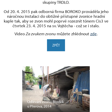
skupiny TRDLO.
Od 20. 4. 2015 pak odborná firma BOROKO prováděla jeho
náročnou instalaci do obtížně přístupné zvonice hradní
kaple tak, aby se zvon mohl poprvé rozeznít tónem Cis3 ve
čtvrtek 23. 4. 2015 na sv. Vojtěcha - což se i stalo.
Video
Za zvukem zvonu
můžete zhlédnout
zde
.
ZPĚT
Odlévání zvonu, Brodek
u Přerova, 2014