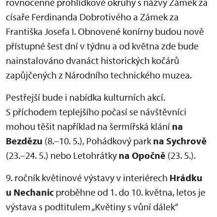
rovnocenné prohlídkové okruhy s názvy Zámek za
císaře Ferdinanda Dobrotivého a Zámek za
Františka Josefa I. Obnovené konírny budou nově
přístupné šest dní v týdnu a od května zde bude
nainstalováno dvanáct historických kočárů
zapůjčených z Národního technického muzea.
Pestřejší bude i nabídka kulturních akcí.
S příchodem teplejšího počasí se návštěvníci
mohou těšit například na šermířská klání
na
Bezdězu
(8.–10. 5.), Pohádkový park
na Sychrově
(23.–24. 5.) nebo Letohrátky
na Opočně
(23. 5.).
9. ročník květinové výstavy v interiérech
Hrádku
u Nechanic
proběhne od 1. do 10. května, letos je
výstava s podtitulem „Květiny s vůní dálek“