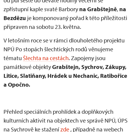
od půl šesté do deváté hodiny večerní se
zpřístupní kaple svaté Barbory
na Grabštejně
,
na
Bezdězu
je komponovaný pořad k této příležitosti
připraven na sobotu 23. května.
V letošním roce se v rámci dlouholetého projektu
NPÚ Po stopách šlechtických rodů věnujeme
tématu
Šlechta na cestách
. Zapojeny jsou
památkové objekty
Grabštejn, Sychrov, Zákupy,
Litice, Slatiňany, Hrádek u Nechanic, Ratibořice
a Opočno.
Přehled speciálních prohlídek a doplňkových
kulturních aktivit na objektech ve správě NPÚ, ÚPS
na Sychrově ke stažení
zde
, případně na webech