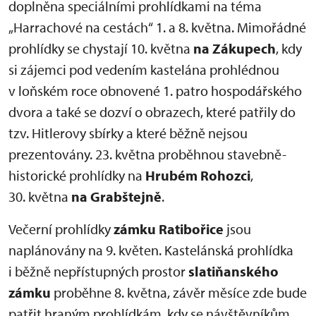
doplněna speciálními prohlídkami na téma
„Harrachové na cestách“ 1. a 8. května. Mimořádné
prohlídky se chystají 10. května
na Zákupech
, kdy
si zájemci pod vedením kastelána prohlédnou
v loňském roce obnovené 1. patro hospodářského
dvora a také se dozví o obrazech, které patřily do
tzv. Hitlerovy sbírky a které běžně nejsou
prezentovány. 23. května proběhnou stavebně-
historické prohlídky na
Hrubém Rohozci
,
30. května
na Grabštejně
.
Večerní prohlídky
zámku Ratibořice
jsou
naplánovány na 9. květen. Kastelánská prohlídka
i běžně nepřístupných prostor
slatiňanského
zámku
proběhne 8. května, závěr měsíce zde bude
patřit hraným prohlídkám, kdy se návštěvníkům