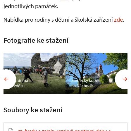
jednotlivých památek.
Nabídka pro rodiny s dětmi a školská zařízení
zde
.
Fotografie ke stažení
Šermíři na
Zámecký kopec
Bezdězu
na Náchodě
Soubory ke stažení
tz_hrady-a-zamky-rozsiruji-navstevni-dobu-a-