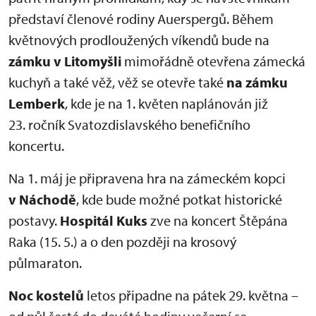
představí členové rodiny Auerspergů. Během
květnových prodloužených víkendů bude na
zámku v Litomyšli
mimořádně otevřena zámecká
kuchyň a také věž, věž se otevře také
na zámku
Lemberk
, kde je na 1. květen naplánován již
23. ročník Svatozdislavského benefičního
koncertu.
Na 1. máj je připravena hra na zámeckém kopci
v Náchodě
, kde bude možné potkat historické
postavy.
Hospitál Kuks
zve na koncert Štěpána
Raka (15. 5.) a o den později na krosový
půlmaraton.
Noc kostelů
letos připadne na pátek 29. května –