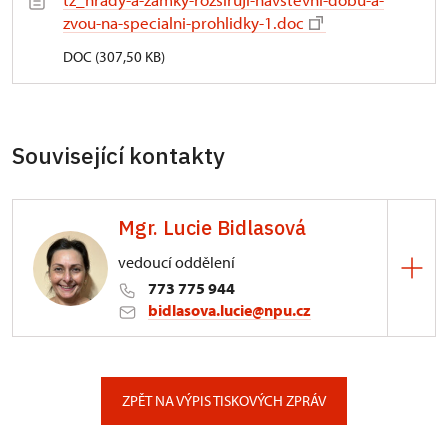
zvou-na-specialni-prohlidky-1.doc
DOC (307,50 KB)
Související kontakty
Mgr. Lucie Bidlasová
vedoucí oddělení
773 775 944
bidlasova.lucie@npu.cz
ÚPS na Sychrově
Zámecký park 1/, Slatiňany
ZPĚT NA VÝPIS TISKOVÝCH ZPRÁV