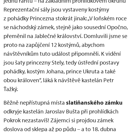
jednu raritu – na základním prohlídkovém okruhu
Reprezentační sály jsou vystaveny kostýmy
z pohádky Princezna stokrát jinak: „V loňském roce
se náchodský zámek, stejně jako sousední Opočno,
přeměnil na Jablečné království. Domluvili jsme se
proto na zapůjčení 12 kostýmů, abychom
návštěvníkům tuto událost připomněli. K vidění
jsou šaty princezny Stely, tedy ústřední postavy
pohádky, kostým Johana, prince Ukruta a také
obou královen“, láká k návštěvě kastelán Petr
Ťažký.
Běžně nepřístupná místa
slatiňanského zámku
odkryje kastelán Jaroslav Bušta při prohlídkách
Pokrok nezastavíš! Zájemci si projdou zámek
doslova od sklepa až po půdu – a to 18. dubna