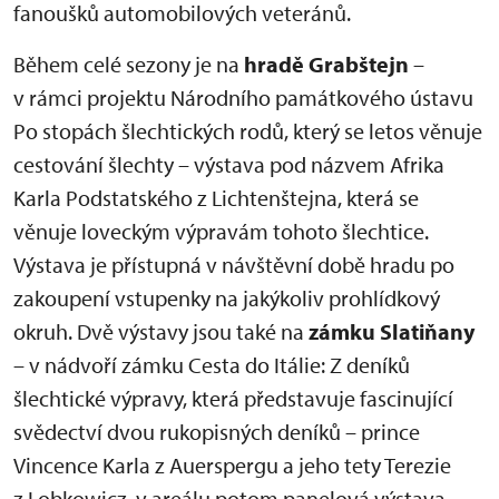
fanoušků automobilových veteránů.
Během celé sezony je na
hradě Grabštejn
–
v rámci projektu Národního památkového ústavu
Po stopách šlechtických rodů, který se letos věnuje
cestování šlechty – výstava pod názvem Afrika
Karla Podstatského z Lichtenštejna, která se
věnuje loveckým výpravám tohoto šlechtice.
Výstava je přístupná v návštěvní době hradu po
zakoupení vstupenky na jakýkoliv prohlídkový
okruh. Dvě výstavy jsou také na
zámku Slatiňany
– v nádvoří zámku Cesta do Itálie: Z deníků
šlechtické výpravy, která představuje fascinující
svědectví dvou rukopisných deníků – prince
Vincence Karla z Auerspergu a jeho tety Terezie
z Lobkowicz, v areálu potom panelová výstava