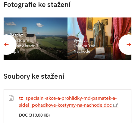
Fotografie ke stažení
Bezděz
zpřístupní
Výstava
ochoz v hradní
kostýmů na
kapli
Náchodě
Soubory ke stažení
tz_specialni-akce-a-prohlidky-md-pamatek-a-
sidel_pohadkove-kostymy-na-nachode.doc
DOC (310,00 KB)