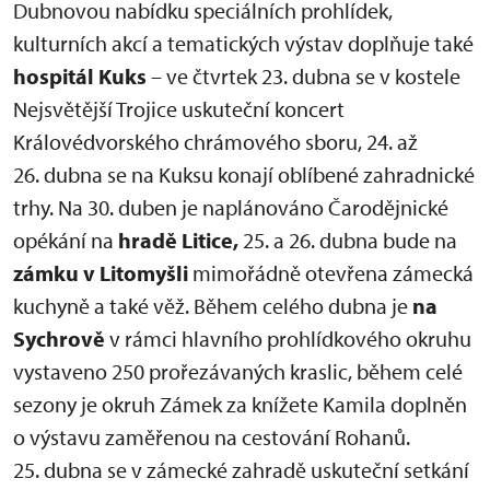
Dubnovou nabídku speciálních prohlídek,
kulturních akcí a tematických výstav doplňuje také
hospitál Kuks
– ve čtvrtek 23. dubna se v kostele
Nejsvětější Trojice uskuteční koncert
Královédvorského chrámového sboru, 24. až
26. dubna se na Kuksu konají oblíbené zahradnické
trhy. Na 30. duben je naplánováno Čarodějnické
opékání na
hradě Litice,
25. a 26. dubna bude na
zámku v Litomyšli
mimořádně otevřena zámecká
kuchyně a také věž. Během celého dubna je
na
Sychrově
v rámci hlavního prohlídkového okruhu
vystaveno 250 prořezávaných kraslic, během celé
sezony je okruh Zámek za knížete Kamila doplněn
o výstavu zaměřenou na cestování Rohanů.
25. dubna se v zámecké zahradě uskuteční setkání