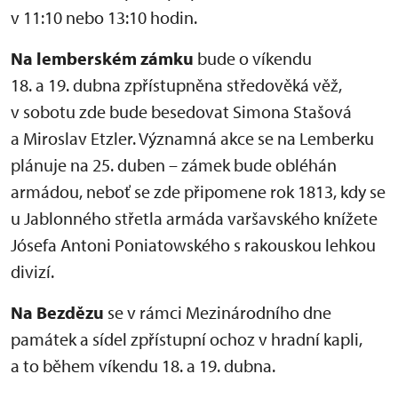
v 11:10 nebo 13:10 hodin.
Na lemberském zámku
bude o víkendu
18. a 19. dubna zpřístupněna středověká věž,
v sobotu zde bude besedovat Simona Stašová
a Miroslav Etzler. Významná akce se na Lemberku
plánuje na 25. duben – zámek bude obléhán
armádou, neboť se zde připomene rok 1813, kdy se
u Jablonného střetla armáda varšavského knížete
Jósefa Antoni Poniatowského s rakouskou lehkou
divizí.
Na Bezdězu
se v rámci Mezinárodního dne
památek a sídel zpřístupní ochoz v hradní kapli,
a to během víkendu 18. a 19. dubna.