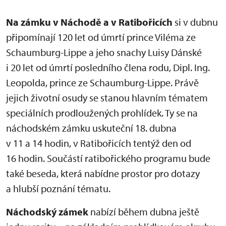
Na zámku v Náchodě a v Ratibořicích
si v dubnu
připomínají 120 let od úmrtí prince Viléma ze
Schaumburg-Lippe a jeho snachy Luisy Dánské
i 20 let od úmrtí posledního člena rodu, Dipl. Ing.
Leopolda, prince ze Schaumburg-Lippe. Právě
jejich životní osudy se stanou hlavním tématem
speciálních prodloužených prohlídek. Ty se na
náchodském zámku uskuteční 18. dubna
v 11 a 14 hodin, v Ratibořicích tentýž den od
16 hodin. Součástí ratibořického programu bude
také beseda, která nabídne prostor pro dotazy
a hlubší poznání tématu.
Náchodský zámek
nabízí během dubna ještě