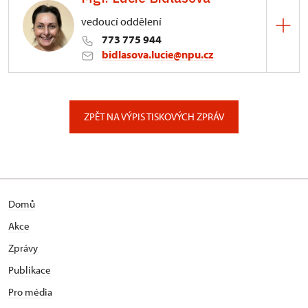
vedoucí oddělení
773 775 944
bidlasova.lucie@npu.cz
ÚPS na Sychrově
Zámecký park 1/, Slatiňany
ZPĚT NA VÝPIS TISKOVÝCH ZPRÁV
Domů
Akce
Zprávy
Publikace
Pro média