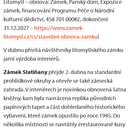
Litomyšl – obnova: Zámek, Panský dům, Expozice
zámek, financování Programu Péče o Národní
kulturní dědictví, 458 701 000Kč, dokončení
31.12.2027 –
https://www.zamek-
litomysl.cz/cs/stavebni-obnova-zamku
)
V dubnu přivítá návštěvníky litomyšlského zámku
jarní výzdoba interiérů.
Zámek Slatiňany
přejde 2. dubna na standardní
prohlídkové okruhy a otevře se také zámecká
zahrada. V interiérech je novinkou obnovená šatna
kněžny, kam byla navrácena replika původních
papírových tapet a část dohledaného historického
vybavení, které zámek opustilo po roce 1945. Do
několika místností se navrátily zrestaurované kusy