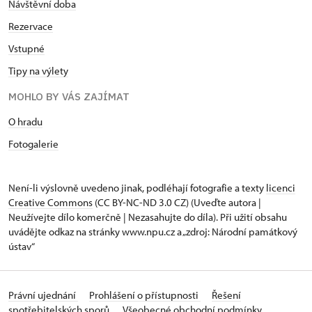
Návštěvní doba
Rezervace
Vstupné
Tipy na výlety
MOHLO BY VÁS ZAJÍMAT
O hradu
Fotogalerie
Není-li výslovně uvedeno jinak, podléhají fotografie a texty
licenci
Creative Commons
(CC BY-NC-ND 3.0 CZ) (Uveďte autora |
Neužívejte dílo komerčně | Nezasahujte do díla). Při užití obsahu
uvádějte odkaz na stránky www.npu.cz a „zdroj: Národní památkový
ústav“
Právní ujednání
Prohlášení o přístupnosti
Řešení
spotřebitelských sporů
Všeobecné obchodní podmínky