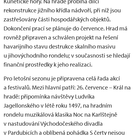
Kunětické hory. Na hradě probíhá dílčí
rekonstrukce jižního křídla nádvoří, při níž jsou
zastřešovány části hospodářských objektů.
Dokončení prací se plánuje do července. Hrad má
rovněž připraven a schválen projekt na řešení
havarijního stavu destrukce skalního masivu
u jihovýchodního rondelu; v současnosti se hledají
finanční prostředky k jeho realizaci.
Pro letošní sezonu je připravena celá řada akcí
a festivalů. Mezi hlavní patří: 26. července – Král na
hradě: připomínka návštěvy Ludvíka
Jagellonského v létě roku 1497, na hradním
rondelu muzikálová klasika Noc na Karlštejně
v nastudování Východočeského divadla
v Pardubicích a oblíbená pohádka S čerty nejsou