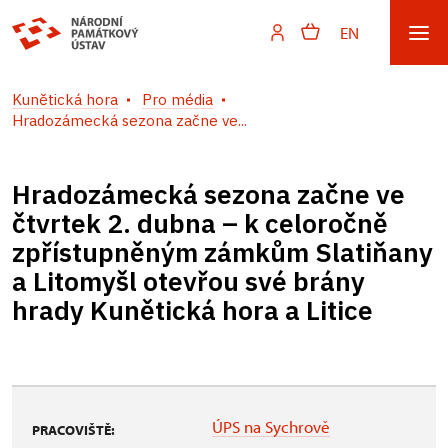
EN
Kunětická hora
Pro média
Hradozámecká sezona začne ve...
Hradozámecká sezona začne ve
čtvrtek 2. dubna – k celoročně
zpřístupněným zámkům Slatiňany
a Litomyšl otevřou své brány
hrady Kunětická hora a Litice
ÚPS na Sychrově
PRACOVIŠTĚ: