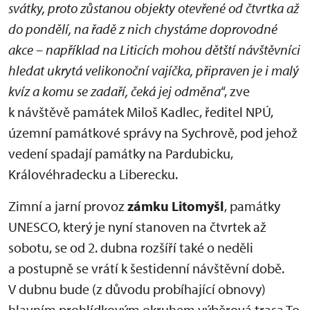
svátky, proto zůstanou objekty otevřené od čtvrtka až
do pondělí, na řadě z nich chystáme doprovodné
akce – například na Liticích mohou dětští návštěvníci
hledat ukrytá velikonoční vajíčka, připraven je i malý
kvíz a komu se zadaří, čeká jej odměna
“, zve
k návštěvě památek Miloš Kadlec, ředitel NPÚ,
územní památkové správy na Sychrově, pod jehož
vedení spadají památky na Pardubicku,
Královéhradecku a Liberecku.
Zimní a jarní provoz
zámku Litomyšl
, památky
UNESCO, který je nyní stanoven na čtvrtek až
sobotu, se od 2. dubna rozšíří také o neděli
a postupně se vrátí k šestidenní návštěvní době.
V dubnu bude (z důvodu probíhající obnovy)
hlavním prohlídkovým okruhem výběrová trasa To