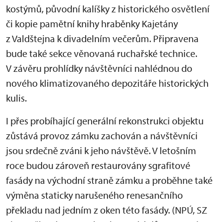
kostýmů, původní kalíšky z historického osvětlení
či kopie pamětní knihy hraběnky Kajetány
z Valdštejna k divadelním večerům. Připravena
bude také sekce věnovaná ruchařské technice.
V závěru prohlídky návštěvníci nahlédnou do
nového klimatizovaného depozitáře historických
kulis.
I přes probíhající generální rekonstrukci objektu
zůstává provoz zámku zachován a návštěvníci
jsou srdečně zváni k jeho návštěvě. V letošním
roce budou zároveň restaurovány sgrafitové
fasády na východní straně zámku a proběhne také
výměna staticky narušeného renesančního
překladu nad jedním z oken této fasády. (NPÚ, SZ