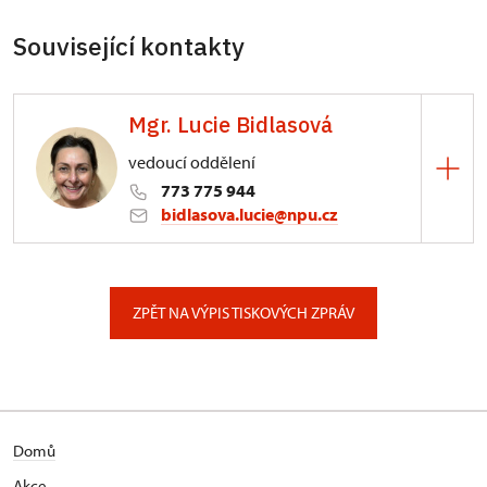
Související kontakty
Mgr. Lucie Bidlasová
vedoucí oddělení
773 775 944
bidlasova.lucie@npu.cz
ÚPS na Sychrově
Zámecký park 1/, Slatiňany
ZPĚT NA VÝPIS TISKOVÝCH ZPRÁV
Domů
Akce