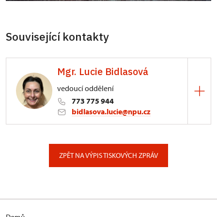
Související kontakty
Mgr. Lucie Bidlasová
vedoucí oddělení
773 775 944
bidlasova.lucie@npu.cz
ÚPS na Sychrově
Zámecký park 1/, Slatiňany
ZPĚT NA VÝPIS TISKOVÝCH ZPRÁV
Domů