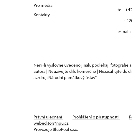
Pro média
tel.: +
Kontakty
+420 
e-mail:
Není-li výslovně uvedeno jinak, podléhají fotografie a
autora | Neužívejte dílo komerčně | Nezasahujte do dí
a „zdroj: Národní památkový ústav“
Právní ujednání
Prohlášení o přístupnosti
Ř
webeditor@npu.cz
Provozuje BluePool s.r.o.