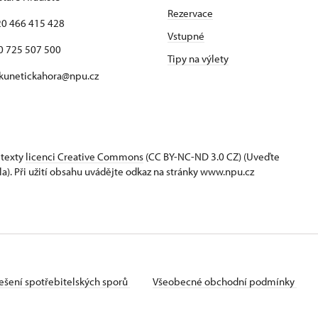
Rezervace
420 466 415 428
Vstupné
725 507 500
Tipy na výlety
 kunetickahora@npu.cz
 texty
licenci Creative Commons
(CC BY-NC-ND 3.0 CZ) (Uveďte
la). Při užití obsahu uvádějte odkaz na stránky www.npu.cz
ešení spotřebitelských sporů
Všeobecné obchodní podmínky