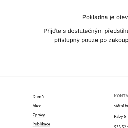
Pokladna je otev
Přijďte s dostatečným předstih
přístupný pouze po zakoup
KONT
Domů
Akce
státní 
Zprávy
Ráby 6
Publikace
533 52 