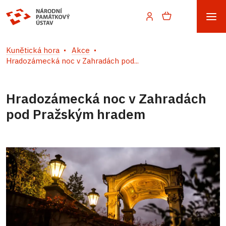
Kunětická hora
Akce
Hradozámecká noc v Zahradách pod...
Hradozámecká noc v Zahradách
pod Pražským hradem