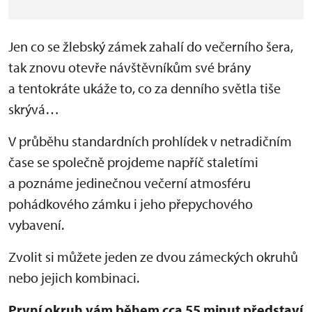
Jen co se žlebský zámek zahalí do večerního šera,
tak znovu otevře návštěvníkům své brány
a tentokráte ukáže to, co za denního světla tiše
skrývá…
V průběhu standardních prohlídek v netradičním
čase se společně projdeme napříč staletími
a poznáme jedinečnou večerní atmosféru
pohádkového zámku i jeho přepychového
vybavení.
Zvolit si můžete jeden ze dvou zámeckých okruhů
nebo jejich kombinaci.
První okruh vám během cca 55 minut představí