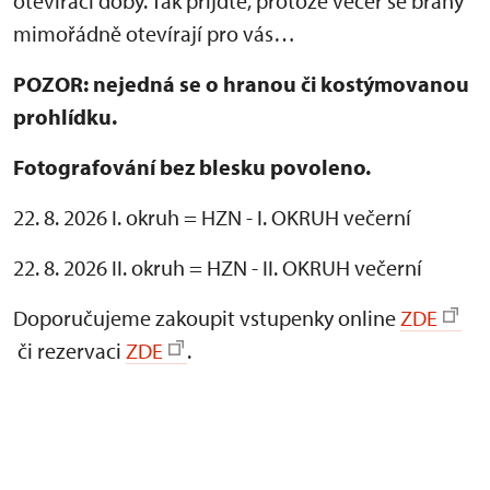
otevírací doby. Tak přijďte, protože večer se brány
mimořádně otevírají pro vás…
POZOR: nejedná se o hranou či kostýmovanou
prohlídku.
Fotografování bez blesku povoleno.
22. 8. 2026 I. okruh = HZN - I. OKRUH večerní
22. 8. 2026 II. okruh = HZN - II. OKRUH večerní
Doporučujeme zakoupit vstupenky online
ZDE
či rezervaci
ZDE
.