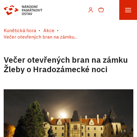
Kunětická hora
Akce
Večer otevřených bran na zámku...
Večer otevřených bran na zámku
Žleby o Hradozámecké noci