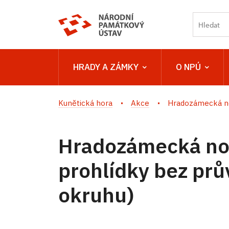
HRADY A ZÁMKY
O NPÚ
Kunětická hora
Akce
Hradozámecká no
Hradozámecká no
prohlídky bez prův
okruhu)