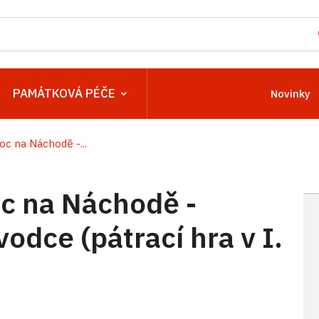
PAMÁTKOVÁ PÉČE
Novinky
c na Náchodě -...
c na Náchodě -
odce (pátrací hra v I.