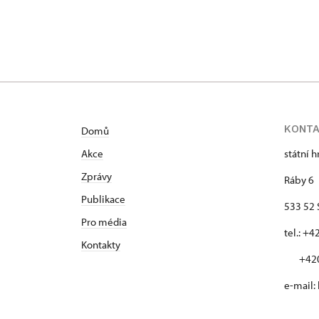
KONT
Domů
Akce
státní 
Zprávy
Ráby 6
Publikace
533 52 
Pro média
tel.: +
Kontakty
+420 
e-mail: