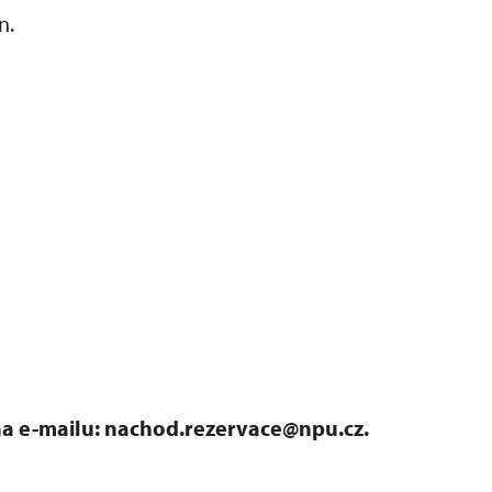
n.
 na e-mailu: nachod.rezervace@npu.cz.