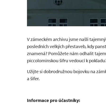
V zámeckém archivu jsme našli tajemný
posledních velkých přestaveb, kdy panství
znamená? Pomůžete nám odhalit tajemství
piccolominskou šifru vedoucí k pokladu
Užijte si dobrodružnou bojovku na zámk
a šifer.
Informace pro účastníky: