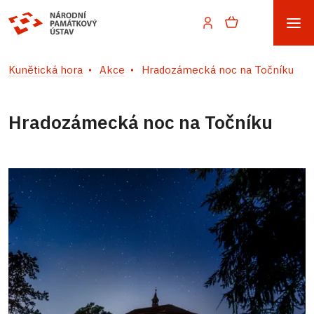
Kunětická hora
Akce
Hradozámecká noc na Točníku
Hradozámecká noc na Točníku