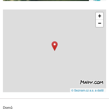
+
−
© Seznam.cz a.s. a další
Domů