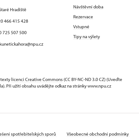
Návštěvní doba
Staré Hradiště
Rezervace
420 466 415 428
Vstupné
725 507 500
Tipy na výlety
 kunetickahora@npu.cz
 texty
licenci Creative Commons
(CC BY-NC-ND 3.0 CZ) (Uveďte
la). Při užití obsahu uvádějte odkaz na stránky www.npu.cz
ešení spotřebitelských sporů
Všeobecné obchodní podmínky