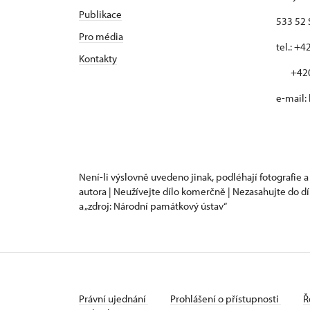
Publikace
533 52 
Pro média
tel.: +
Kontakty
+420 
e-mail:
Není-li výslovně uvedeno jinak, podléhají fotografie a
autora | Neužívejte dílo komerčně | Nezasahujte do dí
a „zdroj: Národní památkový ústav“
Právní ujednání
Prohlášení o přístupnosti
Ř