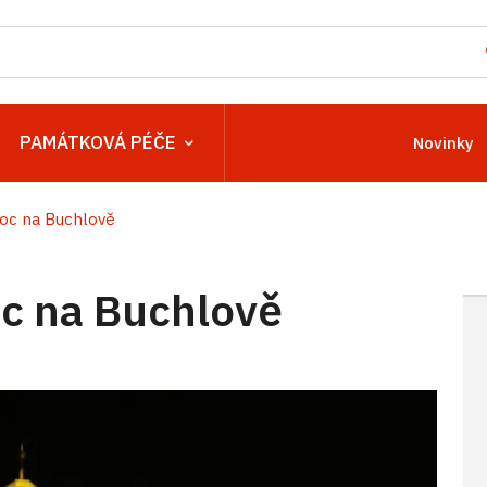
PAMÁTKOVÁ PÉČE
Novinky
oc na Buchlově
c na Buchlově