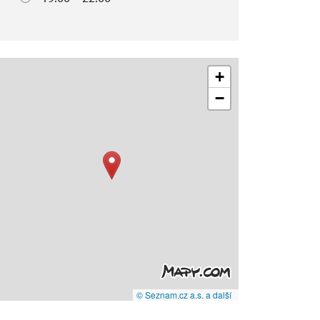
+
−
© Seznam.cz a.s. a další