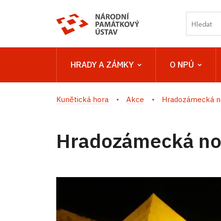
HRADY A ZÁMKY
O NPÚ
Kunětická hora
Akce
Hradozámecká n
Hradozámecká no