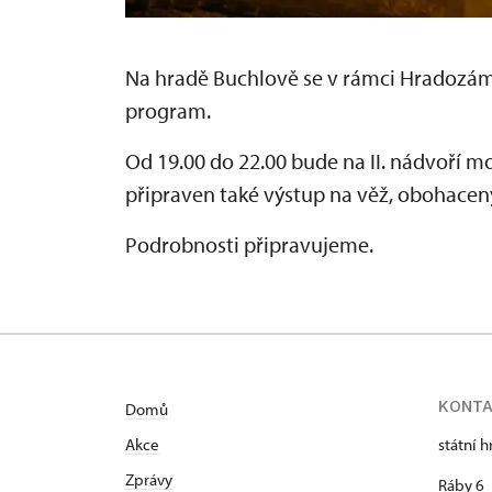
Na
hradě Buchlově
se v rámci
Hradozám
program.
Od 19.00 do 22.00 bude na II. nádvoří m
připraven také výstup na věž, obohacený
Podrobnosti připravujeme.
KONT
Domů
Akce
státní 
Zprávy
Ráby 6