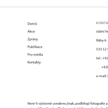
KONT
Domů
Akce
státní 
Zprávy
Ráby 6
Publikace
533 52 
Pro média
tel.: +
Kontakty
+420 
e-mail:
Není-li výslovně uvedeno jinak, podléhají fotografie a