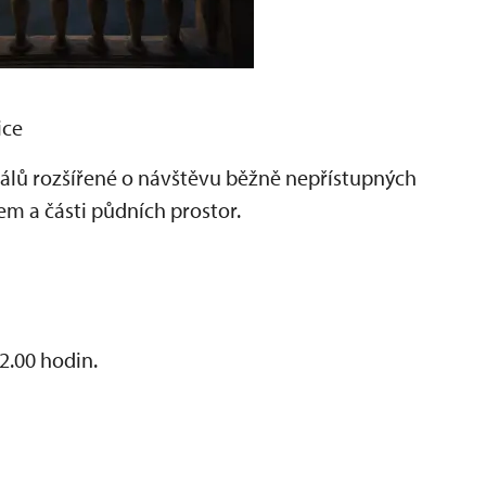
ice
álů rozšířené o návštěvu běžně nepřístupných
em a části půdních prostor.
22.00 hodin.