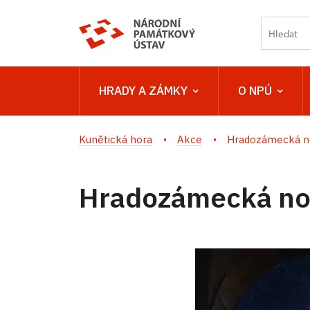
HRADY A ZÁMKY
O NPÚ
Kunětická hora
Akce
Hradozámecká n
Hradozámecká no