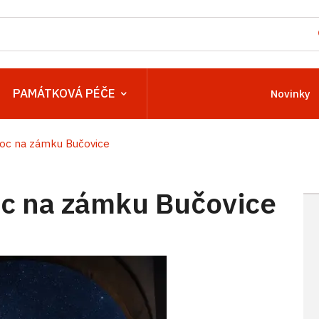
PAMÁTKOVÁ PÉČE
Novinky
oc na zámku Bučovice
c na zámku Bučovice