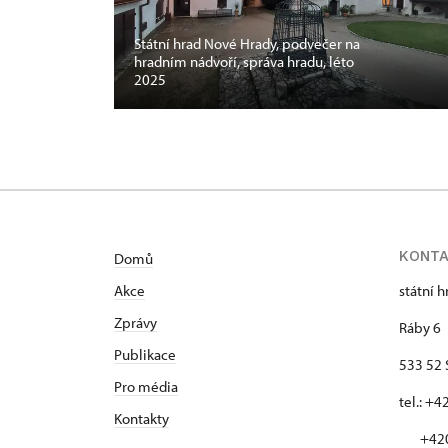
Státní hrad Nové Hrady, podvečer na
hradním nádvoří, správa hradu, léto
2025
KONT
Domů
Akce
státní 
Zprávy
Ráby 6
Publikace
533 52 
Pro média
tel.: +
Kontakty
+420 