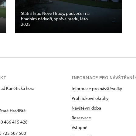
Státní hrad Nové Hrady, podvečer na
hradním nádvoří, správa hradu, léto
2025
AKT
INFORMACE PRO NÁVŠTĚVNÍ
hrad Kunětická hora
Informace pro návštěvníky
Prohlídkové okruhy
Návštěvní doba
Staré Hradiště
Rezervace
420 466 415 428
Vstupné
725 507 500