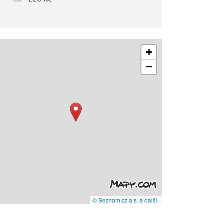
+
−
© Seznam.cz a.s. a další