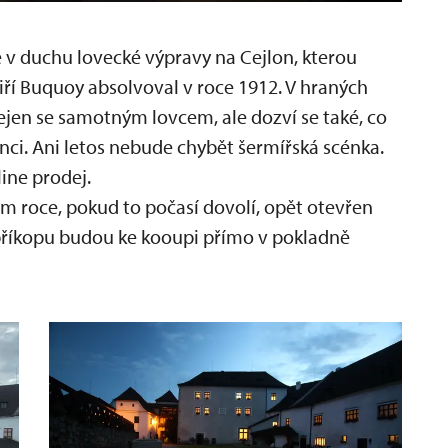
v duchu lovecké výpravy na Cejlon, kterou
Jiří Buquoy absolvoval v roce 1912. V hraných
ejen se samotným lovcem, ale dozví se také, co
nci. Ani letos nebude chybět šermířská scénka.
ine prodej.
m roce, pokud to počasí dovolí, opět otevřen
příkopu budou ke kooupi přímo v pokladně