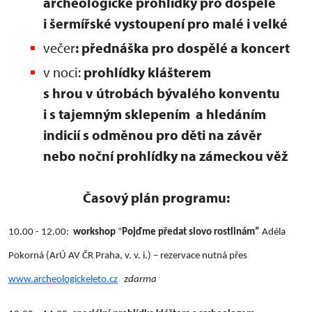
archeologické prohlídky pro dospělé
i šermířské vystoupení pro malé i velké
večer
: přednáška pro dospělé a koncert
v noci:
prohlídky klášterem
s hrou v útrobách bývalého konventu
i s tajemným sklepením a hledáním
indicií s odměnou pro děti na závěr
nebo noční prohlídky na zámeckou věž
Časový plán programu:
10.00 - 12.00:
workshop
“
Pojďme předat slovo rostlinám”
Adéla
Pokorná (ArÚ AV ČR Praha, v. v. i.) – rezervace nutná přes
www.archeologickeleto.cz
zdarma