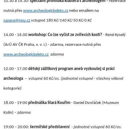
10.30 a 14.30:
speciální prohlídka kláštera s archeologem
– rezervace
nutná přes
www.archeologickeleto.cz
nebo emailem na
sazava@npu.cz
vstupné 1
80 Kč/140 Kč/50 Kč/0 Kč
14.00 - 16.00
workshop: Co lze vyčíst ze zvířecích kostí?
- René Kyselý
(ArÚ AV ČR Praha, v. v. i.) - zdarma, rezervace nutná přes
www.archeologickeleto.cz
z
darma
12.00 - 17.00
dětský zážitkový program aneb vyzkoušej si práci
archeologa
–
vstupné 60 Kč/os. (jednotné vstupné - všechny věkové
kategorie)
18.00 - 19:00
přednáška Stará Kouřim
- Daniel Dvořáček (Muzeum
Kolín) –
zdarma
19:00 – 20:00:
šermířské představení
-
jednotné vstupné
60 Kč/os.