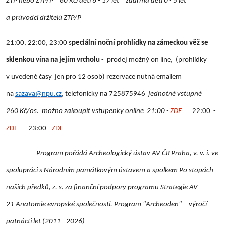
ZTP nebo ZTP/P * 60 Kč/děti 6 - 17 let * zdarma děti 0 - 5 let
a průvodci držitelů ZTP/P
21:00, 22:00, 23:00 s
peciální noční prohlídky na zámeckou věž se
sklenkou vína na jejím vrcholu
- prodej možný on line, (prohlídky
v uvedené časy jen pro 12 osob)
rezervace nutná emailem
na
sazava@npu.cz
, telefonicky na 725875946
jednotné vstupné
260 Kč/os. možno zakoupit vstupenky online 21:00 -
ZDE
22:00 -
ZDE
23:00 -
ZDE
Program pořádá Archeologický ústav AV ČR Praha, v. v. i. ve
spolupráci s Národním památkovým ústavem a spolkem Po stopách
našich předků, z. s. za finanční podpory programu Strategie AV
21 Anatomie evropské společnosti. Program "Archeoden" - výročí
patnácti let (2011 - 2026)