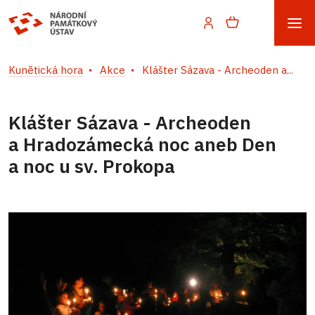
Kunětická hora
Akce
Klášter Sázava - Archeoden a...
Klášter Sázava - Archeoden
a Hradozámecká noc aneb Den
a noc u sv. Prokopa