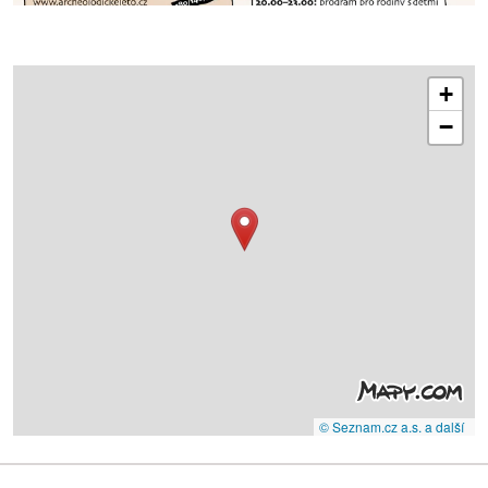
+
−
© Seznam.cz a.s. a další