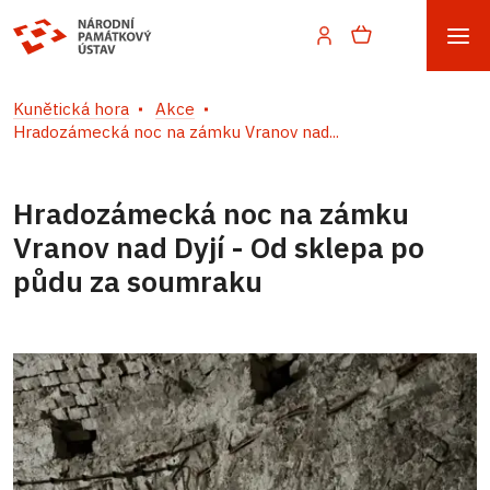
Kunětická hora
Akce
Hradozámecká noc na zámku Vranov nad...
Hradozámecká noc na zámku
Vranov nad Dyjí - Od sklepa po
půdu za soumraku