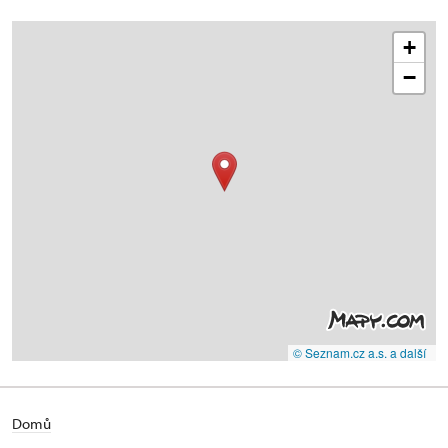
+
−
© Seznam.cz a.s. a další
Domů