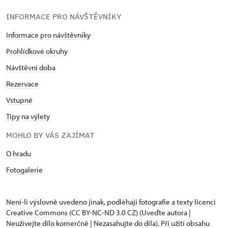
INFORMACE PRO NÁVŠTĚVNÍKY
Informace pro návštěvníky
Prohlídkové okruhy
Návštěvní doba
Rezervace
Vstupné
Tipy na výlety
MOHLO BY VÁS ZAJÍMAT
O hradu
Fotogalerie
Není-li výslovně uvedeno jinak, podléhají fotografie a texty
licenci
Creative Commons
(CC BY-NC-ND 3.0 CZ) (Uveďte autora |
Neužívejte dílo komerčně | Nezasahujte do díla). Při užití obsahu