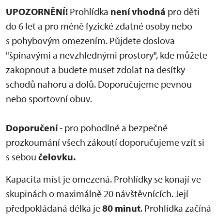
UPOZORNĚNÍ!
Prohlídka
není vhodná
pro děti
do 6 let a pro méně fyzické zdatné osoby nebo
s pohybovým omezením. Půjdete doslova
"špinavými a nevzhlednými prostory", kde můžete
zakopnout a budete muset zdolat na desítky
schodů nahoru a dolů. Doporučujeme pevnou
nebo sportovní obuv.
Doporučení
- pro pohodlné a bezpečné
prozkoumání všech zákoutí doporučujeme vzít si
s sebou
čelovku.
Kapacita míst je omezená. Prohlídky se konají ve
skupinách o maximálně 20 návštěvnících. Její
předpokládaná délka je
80 minut
. Prohlídka začíná