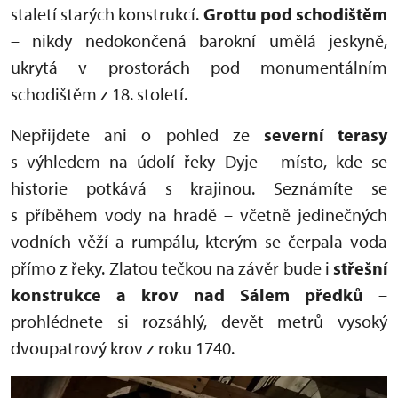
staletí starých konstrukcí.
Grottu pod schodištěm
– nikdy nedokončená barokní umělá jeskyně,
ukrytá v prostorách pod monumentálním
schodištěm z 18. století.
Nepřijdete ani o pohled ze
severní terasy
s výhledem na údolí řeky Dyje - místo, kde se
historie potkává s krajinou. Seznámíte se
s příběhem vody na hradě – včetně jedinečných
vodních věží a rumpálu, kterým se čerpala voda
přímo z řeky. Zlatou tečkou na závěr bude i
s
třešní
konstrukce a krov nad Sálem předků
–
prohlédnete si rozsáhlý, devět metrů vysoký
dvoupatrový krov z roku 1740.