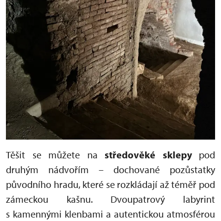
Těšit se můžete na
s
tředověké sklepy
pod
druhým nádvořím – dochované pozůstatky
původního hradu, které se rozkládají až téměř pod
zámeckou kašnu. Dvoupatrový labyrint
s kamennými klenbami a autentickou atmosférou