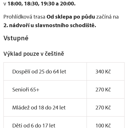
v
18:00,
18:30, 19:30 a 20:00.
Prohlídková trasa
Od sklepa po půdu
začíná na
2. nádvoří u slavnostního schodiště.
Vstupné
Výklad pouze v češtině
Dospělí od 25 do 64 let
340 Kč
Senioři 65+
270 Kč
Mládež od 18 do 24 let
270 Kč
Děti od 6 do 17 let
100 Kč