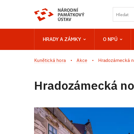
HRADY A ZÁMKY
O NPÚ
Kunětická hora
Akce
Hradozámecká no
Hradozámecká noc