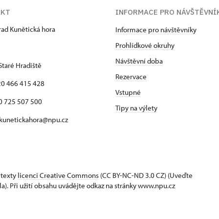
AKT
INFORMACE PRO NÁVŠTĚVNÍ
hrad Kunětická hora
Informace pro návštěvníky
Prohlídkové okruhy
Návštěvní doba
Staré Hradiště
Rezervace
420 466 415 428
Vstupné
725 507 500
Tipy na výlety
 kunetickahora@npu.cz
 texty
licenci Creative Commons
(CC BY-NC-ND 3.0 CZ) (Uveďte
la). Při užití obsahu uvádějte odkaz na stránky www.npu.cz