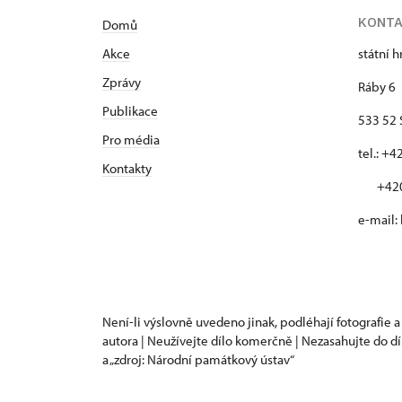
KONT
Domů
Akce
státní 
Zprávy
Ráby 6
Publikace
533 52 
Pro média
tel.: +
Kontakty
+420 
e-mail:
Není-li výslovně uvedeno jinak, podléhají fotografie a
autora | Neužívejte dílo komerčně | Nezasahujte do dí
a „zdroj: Národní památkový ústav“