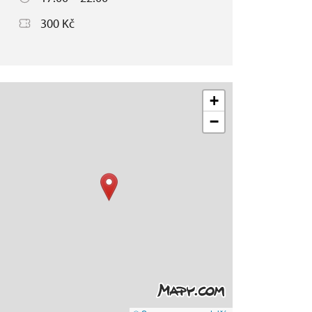
300 Kč
+
−