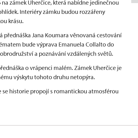
na zámek Uherčice, která nabídne jedinečnou
hlídek. Interiéry zámku budou rozzářeny
kou krásu.
vá přednáška Jana Koumara věnovaná cestování
m tématem bude výprava Emanuela Collalto do
 dobrodružství a poznávání vzdálených světů.
přednáška o vrápenci malém. Zámek Uherčice je
nému výskytu tohoto druhu netopýra.
de se historie propojí s romantickou atmosférou