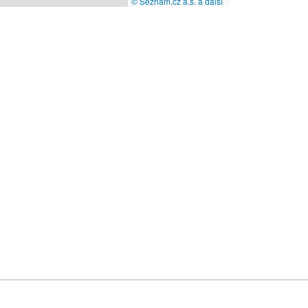
© Seznam.cz a.s. a další