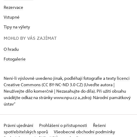
Rezervace
Vstupné
Tipy na výlety
MOHLO BY VÁS ZAJÍMAT
O hradu
Fotogalerie
Není-li výslovně uvedeno jinak, podléhají fotografie a texty
licenci
Creative Commons
(CC BY-NC-ND 3.0 CZ) (Uveďte autora |
Neužívejte dílo komerčně | Nezasahujte do díla). Při užití obsahu
uvádějte odkaz na stránky www.npu.cz a „zdroj: Národní památkový
ústav“
Právní ujednání
Prohlášení o přístupnosti
Řešení
spotřebitelských sporů
Všeobecné obchodní podmínky