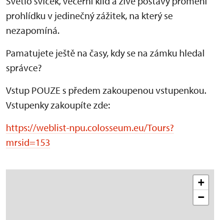
Světlo svíček, večerní klid a živé postavy promění
prohlídku v jedinečný zážitek, na který se
nezapomíná.
Pamatujete ještě na časy, kdy se na zámku hledal
správce?
Vstup POUZE s předem zakoupenou vstupenkou.
Vstupenky zakoupíte zde:
https://weblist-npu.colosseum.eu/Tours?
mrsid=153
+
−