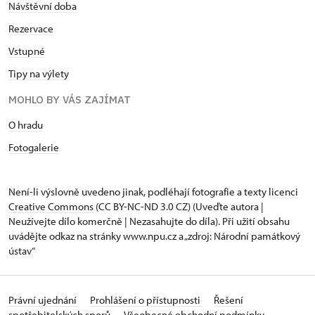
Návštěvní doba
Rezervace
Vstupné
Tipy na výlety
MOHLO BY VÁS ZAJÍMAT
O hradu
Fotogalerie
Není-li výslovně uvedeno jinak, podléhají fotografie a texty
licenci
Creative Commons
(CC BY-NC-ND 3.0 CZ) (Uveďte autora |
Neužívejte dílo komerčně | Nezasahujte do díla). Při užití obsahu
uvádějte odkaz na stránky www.npu.cz a „zdroj: Národní památkový
ústav“
Právní ujednání
Prohlášení o přístupnosti
Řešení
spotřebitelských sporů
Všeobecné obchodní podmínky