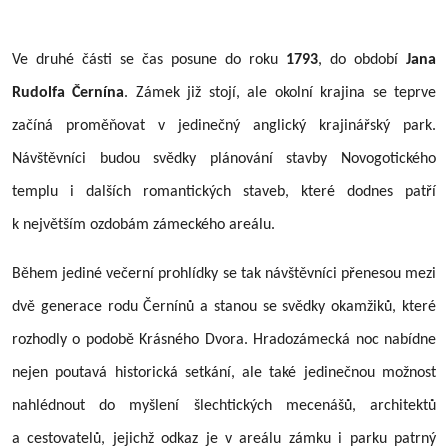
Ve druhé části se čas posune do roku
1793
, do období
Jana
Rudolfa Černína
. Zámek již stojí, ale okolní krajina se teprve
začíná proměňovat v jedinečný anglický krajinářský park.
Návštěvníci budou svědky plánování stavby Novogotického
templu i dalších romantických staveb, které dodnes patří
k největším ozdobám zámeckého areálu.
Během jediné večerní prohlídky se tak návštěvníci přenesou mezi
dvě generace rodu Černínů a stanou se svědky okamžiků, které
rozhodly o podobě Krásného Dvora. Hradozámecká noc nabídne
nejen poutavá historická setkání, ale také jedinečnou možnost
nahlédnout do myšlení šlechtických mecenášů, architektů
a cestovatelů, jejichž odkaz je v areálu zámku i parku patrný