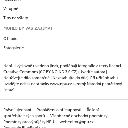
Vstupné
Tipy na výlety
MOHLO BY VÁS ZAJÍMAT
O hradu
Fotogalerie
Není-li výslovně uvedeno jinak, podléhají fotografie a texty
licenci
Creative Commons
(CC BY-NC-ND 3.0 CZ) (Uveďte autora |
Neužívejte dílo komerčně | Nezasahujte do díla). Při užití obsahu
uvádějte odkaz na stránky www.npu.cz a „zdroj: Národní památkový
ústav“
Právní ujednání
Prohlášení o přístupnosti
Řešení
spotřebitelských sporů
Všeobecné obchodní podmínky
Podmínky pro výpůjčky NPÚ
webeditor@npu.cz
Provozuje BluePool s.r.o.