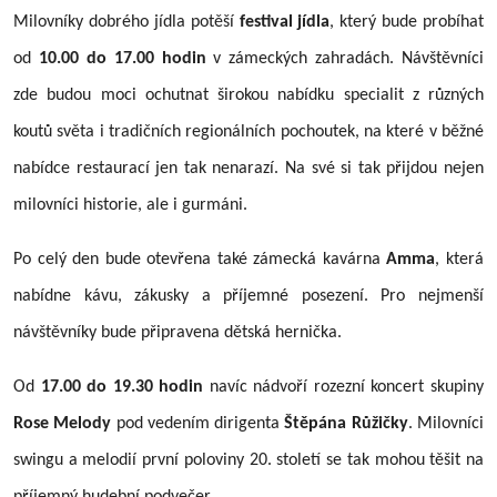
Milovníky dobrého jídla potěší
festival jídla
, který bude probíhat
od
10.00 do 17.00 hodin
v zámeckých zahradách. Návštěvníci
zde budou moci ochutnat širokou nabídku specialit z různých
koutů světa i tradičních regionálních pochoutek, na které v běžné
nabídce restaurací jen tak nenarazí. Na své si tak přijdou nejen
milovníci historie, ale i gurmáni.
Po celý den bude otevřena také zámecká kavárna
Amma
, která
nabídne kávu, zákusky a příjemné posezení. Pro nejmenší
návštěvníky bude připravena dětská hernička.
Od
17.00 do 19.30 hodin
navíc nádvoří rozezní koncert skupiny
Rose Melody
pod vedením dirigenta
Štěpána Růžičky
. Milovníci
swingu a melodií první poloviny 20. století se tak mohou těšit na
příjemný hudební podvečer.