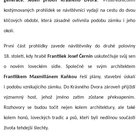
generace. Jeden příběh Krásného Dvora.“
Prostřednictvím
kostýmovaných prohlídek se návštěvníci vydají na cestu do dvou
klíčových období, která zásadně ovlivnila podobu zámku i jeho
okolí.
První část prohlídky zavede návštěvníky do druhé poloviny
18. století, kdy hrabě
František Josef Černín
uskutečňuje svůj sen
o novém loveckém sídle. Společně se svým architektem
Františkem Maxmiliánem Kaňkou
řeší plány, stavební úskalí
i podobu vznikajícího zámku. Do Krásného Dvora zároveň přijíždí
významný host, jehož jméno zatím zůstane překvapením.
Rozhovory se budou točit nejen kolem architektury, ale také
kolem honů, loveckých tradic a psů, kteří byli nedílnou součástí
života tehdejší šlechty.