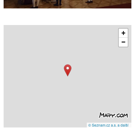
+
−
© Seznam.cz a.s. a další