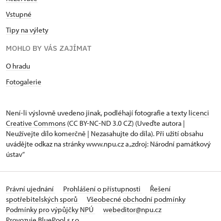
Vstupné
Tipy na výlety
MOHLO BY VÁS ZAJÍMAT
O hradu
Fotogalerie
Není-li výslovně uvedeno jinak, podléhají fotografie a texty
licenci
Creative Commons
(CC BY-NC-ND 3.0 CZ) (Uveďte autora |
Neužívejte dílo komerčně | Nezasahujte do díla). Při užití obsahu
uvádějte odkaz na stránky www.npu.cz a „zdroj: Národní památkový
ústav“
Právní ujednání
Prohlášení o přístupnosti
Řešení
spotřebitelských sporů
Všeobecné obchodní podmínky
Podmínky pro výpůjčky NPÚ
webeditor@npu.cz
Provozuje BluePool s.r.o.