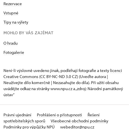
Rezervace
Vstupné
Tipy na výlety
MOHLO BY VÁS ZAJÍMAT
O hradu
Fotogalerie
Není-li výslovně uvedeno jinak, podléhají fotografie a texty
licenci
Creative Commons
(CC BY-NC-ND 3.0 CZ) (Uveďte autora |
Neužívejte dílo komerčně | Nezasahujte do díla). Při užití obsahu
uvádějte odkaz na stránky www.npu.cz a „zdroj: Národní památkový
ústav“
Právní ujednání
Prohlášení o přístupnosti
Řešení
spotřebitelských sporů
Všeobecné obchodní podmínky
Podmínky pro výpůjčky NPÚ
webeditor@npu.cz