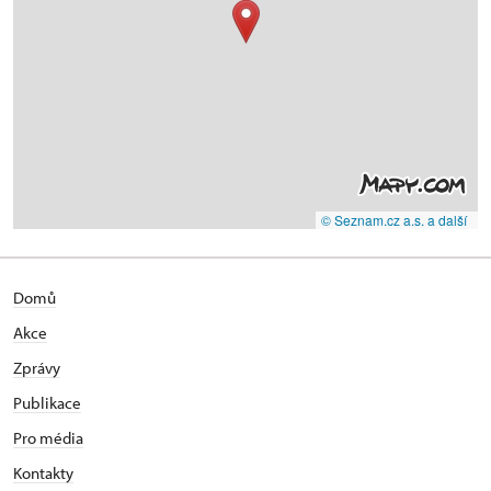
© Seznam.cz a.s. a další
Domů
Akce
Zprávy
Publikace
Pro média
Kontakty