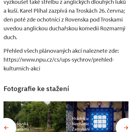
vyzkoušet také střelbu z anglických dlouhých luků
a kuší. Karel Plíhal zazpívá na Troskách 26. června;
den poté zde ochotníci z Rovenska pod Troskami
uvedou anglickou duchařskou komedii Rozmarný
duch.
Přehled všech plánovaných akcí naleznete zde:
https://www.npu.cz/cs/ups-sychrov/prehled-
kulturnich-akci
Fotografie ke stažení
Hrádek u
Bredovská
Nechanic -
zahrada na
Zamykání