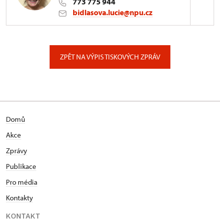
773 775 944
bidlasova.lucie@npu.cz
ÚPS na Sychrově
Zámecký park 1/, Slatiňany
ZPĚT NA VÝPIS TISKOVÝCH ZPRÁV
Domů
Akce
Zprávy
Publikace
Pro média
Kontakty
KONTAKT