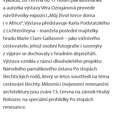
a autorka výstavy Věra Ozogánová provede
návštěvníky expozicí „Můj život lovce doma
i v Africe". Výstava představuje Karla Podstatzkého
z Lichtenštejna – manžela poslední majitelky
hradu Marie Clam-Gallasové – jako vášnivého
cestovatele, jehož osobní fotografie i suvenýry
z výprav se dochovaly v hradním depozitáři.
Výstava vznikla v rámci dlouholetého projektu
Národního památkového ústavu Po stopách
šlechtických rodů, který se letos soustředí na téma
cestování šlechty. Milovníci (nejenom) renesanční
architektury jsou zváni 13. června na zámek Hrubý
Rohozec na speciální prohlídky Po stopách
renesance.