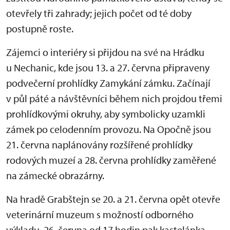
otevřely tři zahrady; jejich počet od té doby
postupně roste.
Zájemci o interiéry si přijdou na své na Hrádku
u Nechanic, kde jsou 13. a 27. června připraveny
podvečerní prohlídky Zamykání zámku. Začínají
v půl páté a návštěvníci během nich projdou třemi
prohlídkovými okruhy, aby symbolicky uzamkli
zámek po celodenním provozu. Na Opočně jsou
21. června naplánovány rozšířené prohlídky
rodových muzeí a 28. června prohlídky zaměřené
na zámecké obrazárny.
Na hradě Grabštejn se 20. a 21. června opět otevře
veterinární muzeum s možností odborného
výkladu, 26. června od 17 hodin pak kastelánka