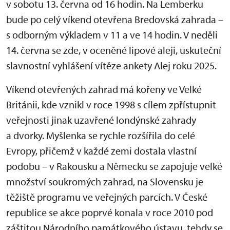
v sobotu 13. června od 16 hodin. Na Lemberku
bude po celý víkend otevřena Bredovská zahrada –
s odborným výkladem v 11 a ve 14 hodin. V neděli
14. června se zde, v oceněné lipové aleji, uskuteční
slavnostní vyhlášení vítěze ankety Alej roku 2025.
Víkend otevřených zahrad má kořeny ve Velké
Británii, kde vznikl v roce 1998 s cílem zpřístupnit
veřejnosti jinak uzavřené londýnské zahrady
a dvorky. Myšlenka se rychle rozšířila do celé
Evropy, přičemž v každé zemi dostala vlastní
podobu – v Rakousku a Německu se zapojuje velké
množství soukromých zahrad, na Slovensku je
těžiště programu ve veřejných parcích. V České
republice se akce poprvé konala v roce 2010 pod
záštitou Národního památkového ústavu, tehdy se