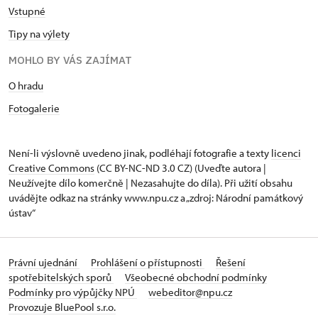
Vstupné
Tipy na výlety
MOHLO BY VÁS ZAJÍMAT
O hradu
Fotogalerie
Není-li výslovně uvedeno jinak, podléhají fotografie a texty
licenci
Creative Commons
(CC BY-NC-ND 3.0 CZ) (Uveďte autora |
Neužívejte dílo komerčně | Nezasahujte do díla). Při užití obsahu
uvádějte odkaz na stránky www.npu.cz a „zdroj: Národní památkový
ústav“
Právní ujednání
Prohlášení o přístupnosti
Řešení
spotřebitelských sporů
Všeobecné obchodní podmínky
Podmínky pro výpůjčky NPÚ
webeditor@npu.cz
Provozuje BluePool s.r.o.