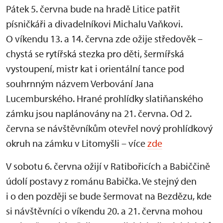
Pátek 5. června bude na hradě Litice patřit
písničkáři a divadelníkovi Michalu Vaňkovi.
O víkendu 13. a 14. června zde ožije středověk –
chystá se rytířská stezka pro děti, šermířská
vystoupení, mistr kat i orientální tance pod
souhrnným názvem Verbování Jana
Lucemburského. Hrané prohlídky slatiňanského
zámku jsou naplánovány na 21. června. Od 2.
června se návštěvníkům otevřel nový prohlídkový
okruh na zámku v Litomyšli – více
zde
V sobotu 6. června ožijí v Ratibořicích a Babiččině
údolí postavy z románu Babička. Ve stejný den
i o den později se bude šermovat na Bezdězu, kde
si návštěvníci o víkendu 20. a 21. června mohou