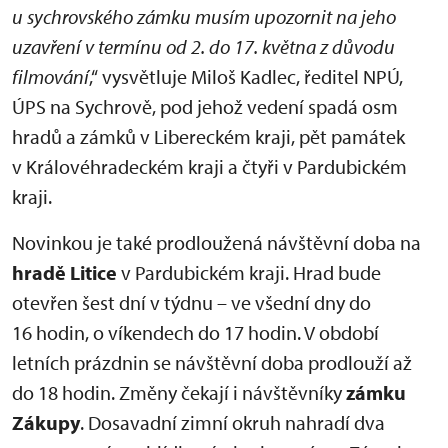
u sychrovského zámku musím upozornit na jeho
uzavření v termínu od 2. do 17. května z důvodu
filmování
,“ vysvětluje Miloš Kadlec, ředitel NPÚ,
ÚPS na Sychrově, pod jehož vedení spadá osm
hradů a zámků v Libereckém kraji, pět památek
v Královéhradeckém kraji a čtyři v Pardubickém
kraji.
Novinkou je také prodloužená návštěvní doba na
hradě Litice
v Pardubickém kraji. Hrad bude
otevřen šest dní v týdnu – ve všední dny do
16 hodin, o víkendech do 17 hodin. V období
letních prázdnin se návštěvní doba prodlouží až
do 18 hodin. Změny čekají i návštěvníky
zámku
Zákupy
. Dosavadní zimní okruh nahradí dva