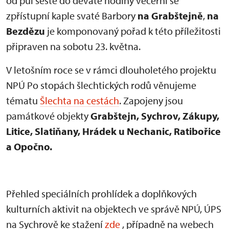
od půl šesté do deváté hodiny večerní se
zpřístupní kaple svaté Barbory
na Grabštejně
,
na
Bezdězu
je komponovaný pořad k této příležitosti
připraven na sobotu 23. května.
V letošním roce se v rámci dlouholetého projektu
NPÚ Po stopách šlechtických rodů věnujeme
tématu
Šlechta na cestách
. Zapojeny jsou
památkové objekty
Grabštejn, Sychrov, Zákupy,
Litice, Slatiňany, Hrádek u Nechanic, Ratibořice
a Opočno.
Přehled speciálních prohlídek a doplňkových
kulturních aktivit na objektech ve správě NPÚ, ÚPS
na Sychrově ke stažení
zde
, případně na webech