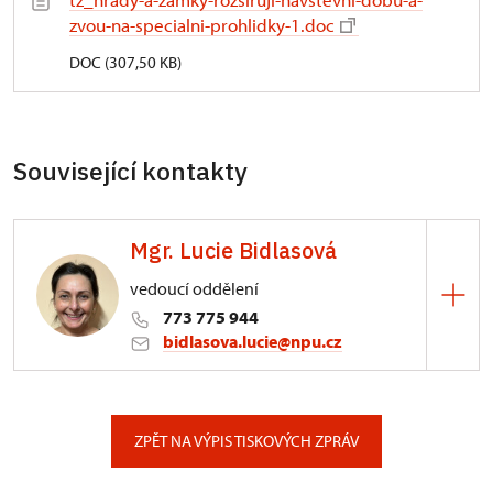
zvou-na-specialni-prohlidky-1.doc
DOC (307,50 KB)
Související kontakty
Mgr. Lucie Bidlasová
vedoucí oddělení
773 775 944
bidlasova.lucie@npu.cz
ÚPS na Sychrově
Zámecký park 1/, Slatiňany
ZPĚT NA VÝPIS TISKOVÝCH ZPRÁV