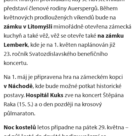
představí členové rodiny Auerspergů. Během
květnových prodloužených víkendů bude na
zámku v Litomyšli
mimořádně otevřena zámecká
kuchyň a také věž, věž se otevře také
na zámku
Lemberk
, kde je na 1. květen naplánován již
23. ročník Svatozdislavského benefičního
koncertu.
Na 1. máj je připravena hra na zámeckém kopci
v Náchodě
, kde bude možné potkat historické
postavy.
Hospitál Kuks
zve na koncert Štěpána
Raka (15. 5.) a o den později na krosový
půlmaraton.
Noc kostelů
letos připadne na pátek 29. května –