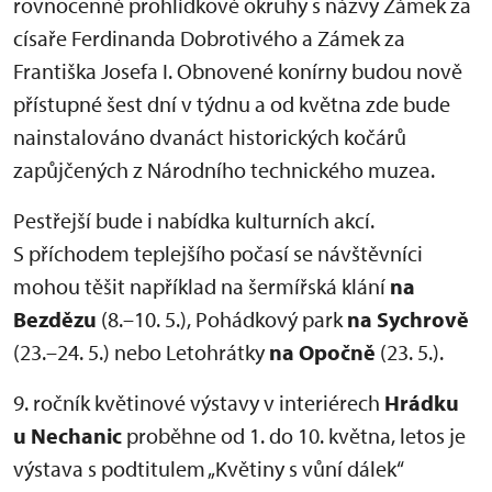
rovnocenné prohlídkové okruhy s názvy Zámek za
císaře Ferdinanda Dobrotivého a Zámek za
Františka Josefa I. Obnovené konírny budou nově
přístupné šest dní v týdnu a od května zde bude
nainstalováno dvanáct historických kočárů
zapůjčených z Národního technického muzea.
Pestřejší bude i nabídka kulturních akcí.
S příchodem teplejšího počasí se návštěvníci
mohou těšit například na šermířská klání
na
Bezdězu
(8.–10. 5.), Pohádkový park
na Sychrově
(23.–24. 5.) nebo Letohrátky
na Opočně
(23. 5.).
9. ročník květinové výstavy v interiérech
Hrádku
u Nechanic
proběhne od 1. do 10. května, letos je
výstava s podtitulem „Květiny s vůní dálek“