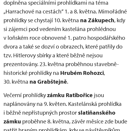
doplněna speciálními prohlídkami na téma
„Harrachové na cestách“ 1. a 8. května. Mimořádné
prohlídky se chystají 10. května
na Zákupech
, kdy
si zájemci pod vedením kastelána prohlédnou
v loňském roce obnovené 1. patro hospodářského
dvora a také se dozví o obrazech, které patřily do
tzv. Hitlerovy sbírky a které běžně nejsou
prezentovány. 23. května proběhnou stavebně-
historické prohlídky na
Hrubém Rohozci
,
30. května
na Grabštejně
.
Večerní prohlídky
zámku Ratibořice
jsou
naplánovány na 9. květen. Kastelánská prohlídka
i běžně nepřístupných prostor
slatiňanského
zámku
proběhne 8. května, závěr měsíce zde bude
patřit hraným prohlídkám, kdy se návštěvníkům