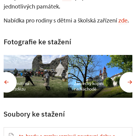
jednotlivých památek.
Nabídka pro rodiny s dětmi a školská zařízení
zde
.
Fotografie ke stažení
Šermíři na
Zámecký kopec
Bezdězu
na Náchodě
Soubory ke stažení
tz_hrady-a-zamky-rozsiruji-navstevni-dobu-a-