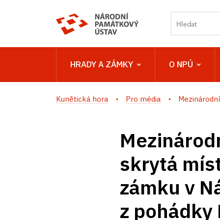
HRADY A ZÁMKY
O NPÚ
Kunětická hora
Pro média
Mezinárodní 
Mezinárodn
skrytá mís
zámku v N
z pohádky 