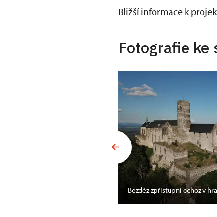
Bližší informace k proje
Fotografie ke 
g-Lippe se dozvíte
na Náchodě a v
Bezděz zpřístupní ochoz v hra