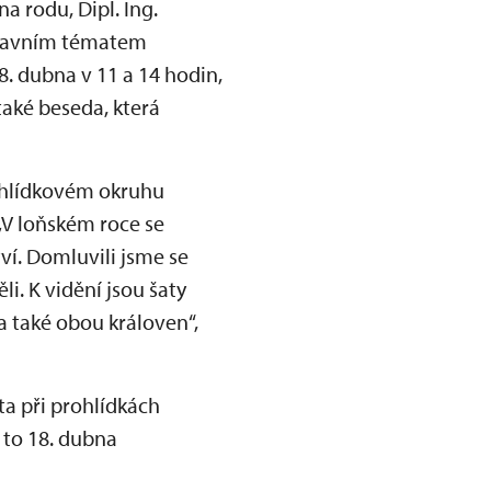
a rodu, Dipl. Ing.
 hlavním tématem
. dubna v 11 a 14 hodin,
také beseda, která
ohlídkovém okruhu
„V loňském roce se
ví. Domluvili jsme se
. K vidění jsou šaty
a také obou královen“,
ta při prohlídkách
 to 18. dubna