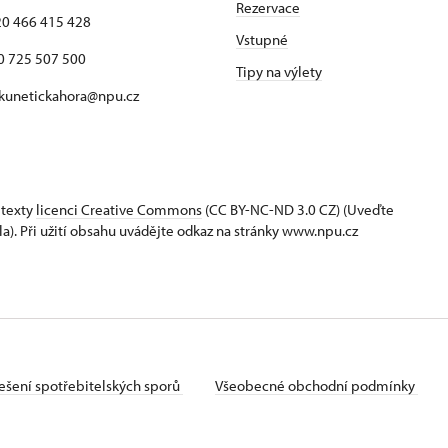
Rezervace
420 466 415 428
Vstupné
725 507 500
Tipy na výlety
 kunetickahora@npu.cz
 texty
licenci Creative Commons
(CC BY-NC-ND 3.0 CZ) (Uveďte
la). Při užití obsahu uvádějte odkaz na stránky www.npu.cz
ešení spotřebitelských sporů
Všeobecné obchodní podmínky