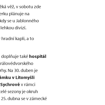
ěká věž, v sobotu zde
erku plánuje na
kdy se u Jablonného
lehkou divizí.
hradní kapli, a to
v doplňuje také
hospitál
t Královédvorského
rhy. Na 30. duben je
ámku v Litomyšli
 Sychrově
v rámci
elé sezony je okruh
 25. dubna se v zámecké