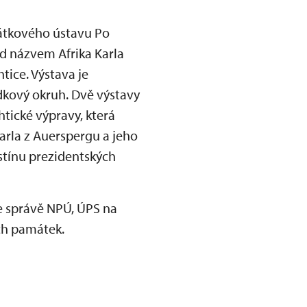
átkového ústavu Po
od názvem Afrika Karla
tice. Výstava je
dkový okruh. Dvě výstavy
htické výpravy, která
arla z Auerspergu a jeho
 stínu prezidentských
ve správě NPÚ, ÚPS na
ch památek.