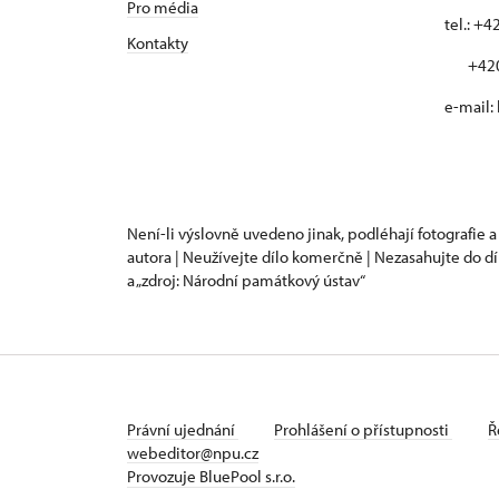
Pro média
tel.: +
Kontakty
+420 
e-mail:
Není-li výslovně uvedeno jinak, podléhají fotografie a
autora | Neužívejte dílo komerčně | Nezasahujte do dí
a „zdroj: Národní památkový ústav“
Právní ujednání
Prohlášení o přístupnosti
Ř
webeditor@npu.cz
Provozuje BluePool s.r.o.