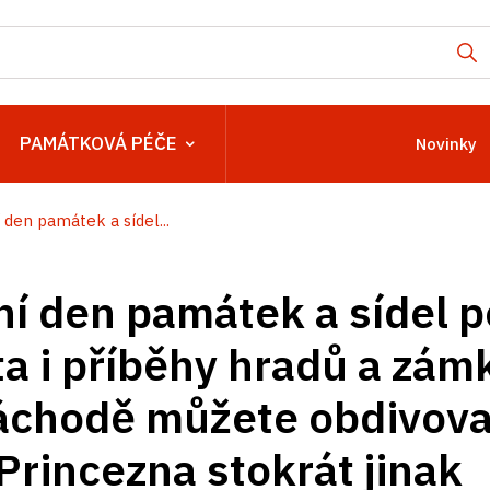
PAMÁTKOVÁ PÉČE
Novinky
den památek a sídel...
í den památek a sídel p
ta i příběhy hradů a zám
áchodě můžete obdivova
Princezna stokrát jinak