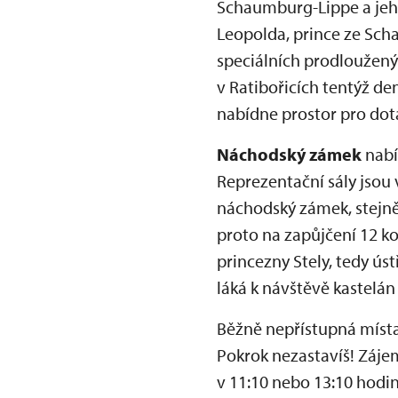
Schaumburg-Lippe a jeho 
Leopolda, prince ze Sch
speciálních prodloužený
v Ratibořicích tentýž de
nabídne prostor pro dot
Náchodský zámek
nabí
Reprezentační sály jsou 
náchodský zámek, stejně
proto na zapůjčení 12 k
princezny Stely, tedy ús
láká k návštěvě kastelán
Běžně nepřístupná míst
Pokrok nezastavíš! Záje
v 11:10 nebo 13:10 hodin