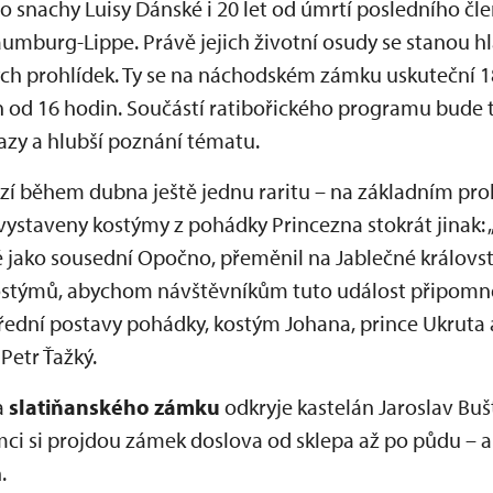
snachy Luisy Dánské i 20 let od úmrtí posledního člen
aumburg-Lippe. Právě jejich životní osudy se stanou
ch prohlídek. Ty se na náchodském zámku uskuteční 18
n od 16 hodin. Součástí ratibořického programu bude 
azy a hlubší poznání tématu.
zí během dubna ještě jednu raritu – na základním pr
vystaveny kostýmy z pohádky Princezna stokrát jinak: 
 jako sousední Opočno, přeměnil na Jablečné královst
ostýmů, abychom návštěvníkům tuto událost připomněli
třední postavy pohádky, kostým Johana, prince Ukruta 
 Petr Ťažký.
a
slatiňanského zámku
odkryje kastelán Jaroslav Buš
mci si projdou zámek doslova od sklepa až po půdu – a
.