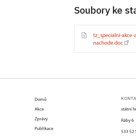
Soubory ke st
tz_specialni-akce
nachode.doc
KONT
Domů
Akce
státní 
Zprávy
Ráby 6
Publikace
533 52 