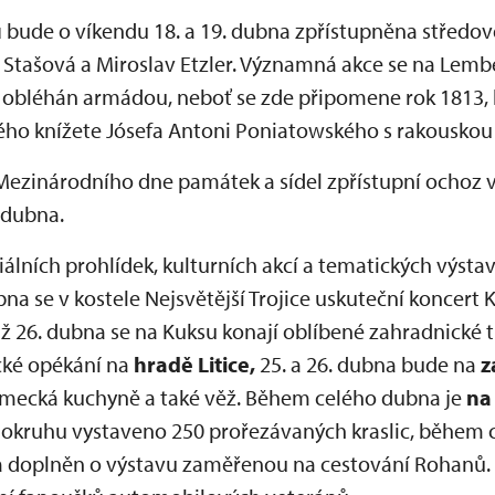
u
bude o víkendu 18. a 19. dubna zpřístupněna středov
tašová a Miroslav Etzler. Významná akce se na Lemb
 obléhán armádou, neboť se zde připomene rok 1813, 
ého knížete Jósefa Antoni Poniatowského s rakouskou 
Mezinárodního dne památek a sídel zpřístupní ochoz v 
 dubna.
lních prohlídek, kulturních akcí a tematických výsta
ubna se v kostele Nejsvětější Trojice uskuteční koncer
 26. dubna se na Kuksu konají oblíbené zahradnické t
cké opékání na
hradě Litice,
25. a 26. dubna bude na
z
ecká kuchyně a také věž. Během celého dubna je
na
okruhu vystaveno 250 prořezávaných kraslic, během c
a doplněn o výstavu zaměřenou na cestování Rohanů.