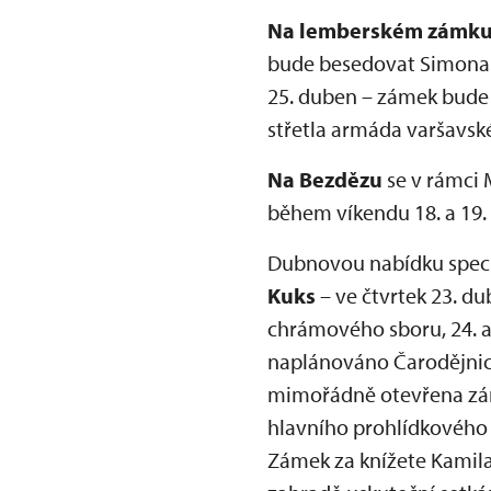
Na lemberském zámk
bude besedovat Simona S
25. duben – zámek bude
střetla armáda varšavsk
Na Bezdězu
se v rámci 
během víkendu 18. a 19.
Dubnovou nabídku speciá
Kuks
– ve čtvrtek 23. d
chrámového sboru, 24. až
naplánováno Čarodějni
mimořádně otevřena zám
hlavního prohlídkového 
Zámek za knížete Kamil