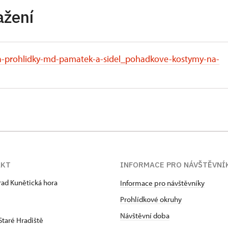
ažení
-a-prohlidky-md-pamatek-a-sidel_pohadkove-kostymy-na-
AKT
INFORMACE PRO NÁVŠTĚVNÍ
hrad Kunětická hora
Informace pro návštěvníky
Prohlídkové okruhy
Návštěvní doba
Staré Hradiště