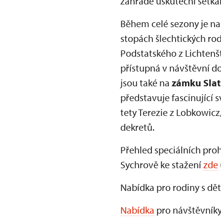
zahradě uskuteční setk
Během celé sezony je n
stopách šlechtických rod
Podstatského z Lichtenšt
přístupná v návštěvní d
jsou také na
zámku Sla
představuje fascinující 
tety Terezie z Lobkowicz
dekretů.
Přehled speciálních proh
Sychrově ke stažení
zde
Nabídka pro rodiny s dět
Nabídka
pro návštěvníky