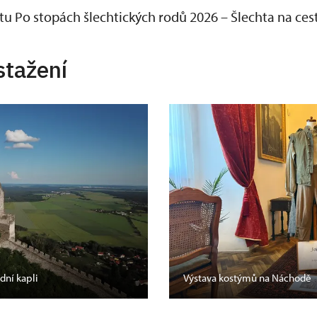
ktu Po stopách šlechtických rodů 2026 – Šlechta na ce
stažení
dní kapli
Výstava kostýmů na Náchodě