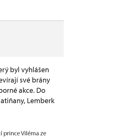
erý byl vyhlášen
evírají své brány
borné akce. Do
Slatiňany, Lemberk
í prince Viléma ze