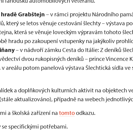
ání fanoušků automobilových veteránů.
a
hradě Grabštejn
– v rámci projektu Národního pam
ů, který se letos věnuje cestování šlechty – výstava p
ejna, která se věnuje loveckým výpravám tohoto šlech
obě hradu po zakoupení vstupenky na jakýkoliv prohlí
tiňany
– v nádvoří zámku Cesta do Itálie: Z deníků šlec
svědectví dvou rukopisných deníků – prince Vincence K
, v areálu potom panelová výstava Šlechtická sídla ve
lídek a doplňkových kulturních aktivit na objektech 
(stále aktualizováno), případně na webech jednotlivý
mi a školská zařízení na
tomto
odkazu.
 se specifickými potřebami.