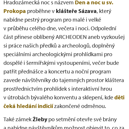
Hradozámecká noc s názvem
Den a noc u sv.
Prokopa
proběhne v
klášteře Sázava
, který
nabídne pestrý program pro malé i velké
v průběhu celého dne, večera i noci. Odpolední
část přinese oblíbený ARCHEODEN aneb vyzkoušej
si práce našich předků a archeologů, doplněný
speciálními archeologickými prohlídkami pro
dospělé i šermířskými vystoupeními, večer bude
patřit přednášce a koncertu a noční program
zavede návštěvníky do tajemných prostor kláštera
prostřednictvím prohlídek s interaktivní hrou
v útrobách bývalého konventu a sklepení, kde
děti
čeká hledání indicií
zakončené odměnou.
Také zámek
Žleby
po setmění otevře své brány
a nabídne návštěvníkům možnost objevit to, co za