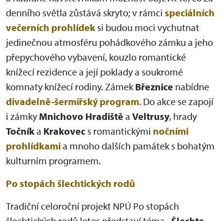
denního světla zůstává skryto; v rámci
speciálních
večerních prohlídek
si budou moci vychutnat
jedinečnou atmosféru pohádkového zámku a jeho
přepychového vybavení, kouzlo romantické
knížecí rezidence a její poklady a soukromé
komnaty knížecí rodiny. Zámek
Březnice
nabídne
divadelně-šermířský program
. Do akce se zapojí
i zámky
Mnichovo Hradiště
a
Veltrusy
, hrady
Točník
a
Krakovec
s romantickými
nočními
prohlídkami
a mnoho dalších památek s bohatým
kulturním programem.
Po stopách šlechtických rodů
Tradiční celoroční projekt NPÚ Po stopách
šlechtických rodů letos představí téma
„Šlechta