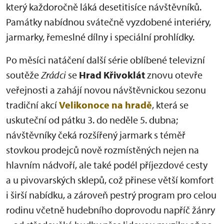
který každoročně láká desetitisíce návštěvníků.
Památky nabídnou svátečně vyzdobené interiéry,
jarmarky, řemeslné dílny i speciální prohlídky.
Po měsíci natáčení další série oblíbené televizní
soutěže
Zrádci
se
Hrad Křivoklát
znovu otevře
veřejnosti a zahájí novou návštěvnickou sezonu
tradiční akcí
Velikonoce na hradě
, která se
uskuteční od pátku 3. do neděle 5. dubna;
návštěvníky čeká rozšířený jarmark s téměř
stovkou prodejců nově rozmístěných nejen na
hlavním nádvoří, ale také podél příjezdové cesty
a u pivovarských sklepů, což přinese větší komfort
i širší nabídku, a zároveň pestrý program pro celou
rodinu včetně hudebního doprovodu napříč žánry