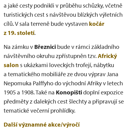
a jaké cesty podnikli v průběhu schůzky, včetně
turistických cest s návštěvou blízkých výletních
cílů. V sala terreně bude vystaven
kočár
z 19. století
.
Na zámku v
Březnici
bude v rámci základního
návštěvního okruhu zpřístupněn tzv.
Africký
salon
s ukázkami loveckých trofejí, nábytku
a tematického mobiliáře ze dvou výprav Jana
Nepomuka Palffyho do východní Afriky v letech
1905 a 1908. Také na
Konopišti
doplní expozice
předměty z dalekých cest šlechty a připravují se
tematické večerní prohlídky.
Další významné akce/výročí