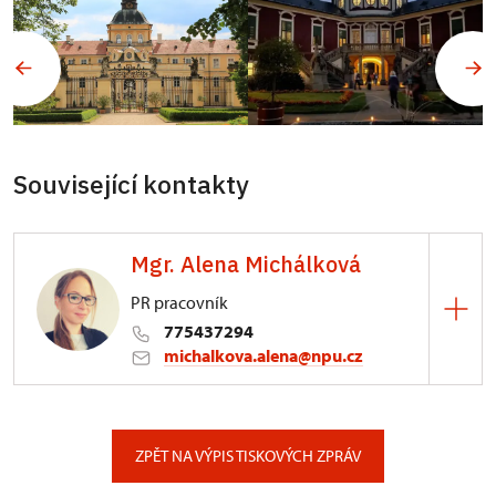
Související kontakty
Mgr. Alena Michálková
PR pracovník
775437294
michalkova.alena@npu.cz
ÚPS v Ústí nad Labem
Podmokelská 1/15, Ústí nad Labem
ZPĚT NA VÝPIS TISKOVÝCH ZPRÁV