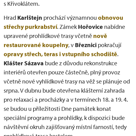
s Křivoklátem.
Hrad
Karlštejn
prochází významnou
obnovou
střechy purkrabství
. Zámek
Hořovice
nabídne
upravené prohlídkové trasy včetně
nově
restaurované koupelny
, v
Březnici
pokračují
opravy střech, teras i vstupního schodiště
.
Klášter Sázava
bude z důvodu rekonstrukce
interiérů otevřen pouze částečně, plný provoz
včetně nové vyhlídkové trasy na věž se plánuje od
srpna. V dubnu bude otevřena klášterní zahrada
pro relaxaci a procházky a v termínech 18. a 19. 4.
se budou u příležitosti Dne památek konat
speciální programy a prohlídky, k dispozici bude
návštěvní okruh zajišťovaný místní farností, tedy
prohlídková trasa kostelem.