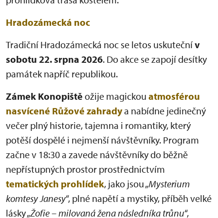
Hradozámecká noc
Tradiční Hradozámecká noc se letos uskuteční
v
sobotu 22. srpna 2026
. Do akce se zapojí desítky
památek napříč republikou.
Zámek Konopiště
ožije magickou
atmosférou
nasvícené Růžové zahrady
a nabídne jedinečný
večer plný historie, tajemna i romantiky, který
potěší dospělé i nejmenší návštěvníky. Program
začne v 18:30 a zavede návštěvníky do běžně
nepřístupných prostor prostřednictvím
tematických prohlídek
, jako jsou „
Mysterium
komtesy Janesy
“, plné napětí a mystiky, příběh velké
lásky „
Žofie – milovaná žena následníka trůnu
“,