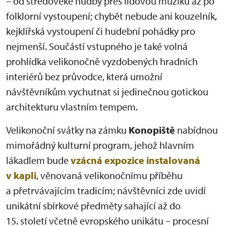
– od středověké hudby přes lidovou muziku až po
folklorní vystoupení; chybět nebude ani kouzelník,
kejklířská vystoupení či hudební pohádky pro
nejmenší. Součástí vstupného je také volná
prohlídka velikonočně vyzdobených hradních
interiérů bez průvodce, která umožní
návštěvníkům vychutnat si jedinečnou gotickou
architekturu vlastním tempem.
Velikonoční svátky na zámku
Konopiště
nabídnou
mimořádný kulturní program, jehož hlavním
lákadlem bude
vzácná expozice instalovaná
v kapli
, věnovaná velikonočnímu příběhu
a přetrvávajícím tradicím; návštěvníci zde uvidí
unikátní sbírkové předměty sahající až do
15. století včetně evropského unikátu – procesní