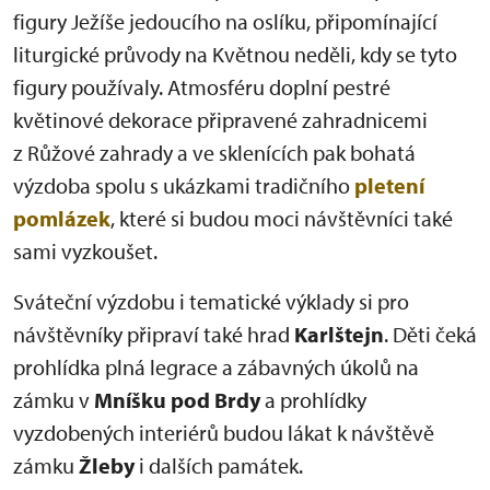
figury Ježíše jedoucího na oslíku, připomínající
liturgické průvody na Květnou neděli, kdy se tyto
figury používaly. Atmosféru doplní pestré
květinové dekorace připravené zahradnicemi
z Růžové zahrady a ve sklenících pak bohatá
výzdoba spolu s ukázkami tradičního
pletení
pomlázek
, které si budou moci návštěvníci také
sami vyzkoušet.
Sváteční výzdobu i tematické výklady si pro
návštěvníky připraví také hrad
Karlštejn
. Děti čeká
prohlídka plná legrace a zábavných úkolů na
zámku v
Mníšku pod Brdy
a prohlídky
vyzdobených interiérů budou lákat k návštěvě
zámku
Žleby
i dalších památek.