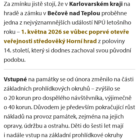
Za zmínku jistě stojí, že v
Karlovarském kraji
na
hradě a zámku v
Bečově nad Teplou
proběhne
jedna z nejvýznamnějších událostí NPÚ letošního
roku –
1. května 2026 se vůbec poprvé otevře
veřejnosti středověký Horní hrad
z poloviny
14. století, který si dodnes zachoval svou původní
podobu.
Vstupné
na památky se od února změnilo na části
základních prohlídkových okruhů – zvýšilo se
o 20 korun pro dospělého návštěvníka, výjimečně
o 40 korun. Důvodem je především pokračující růst
nákladů na provoz památek, zejména na jejich
opravy, údržbu a ostrahu. Děti do šesti let mají
i nadále vstup na základní prohlídkové okruhy