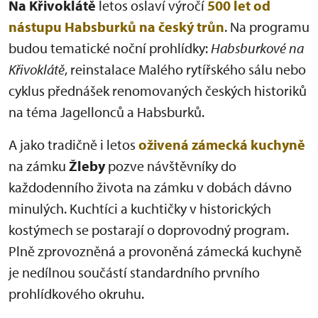
Na Křivoklátě
letos oslaví výročí
500 let od
nástupu Habsburků na český trůn
. Na programu
budou tematické noční prohlídky:
Habsburkové na
Křivoklátě
, reinstalace Malého rytířského sálu nebo
cyklus přednášek renomovaných českých historiků
na téma Jagellonců a Habsburků.
A jako tradičně i letos
oživená zámecká kuchyně
na zámku
Žleby
pozve návštěvníky do
každodenního života na zámku v dobách dávno
minulých. Kuchtíci a kuchtičky v historických
kostýmech se postarají o doprovodný program.
Plně zprovozněná a provoněná zámecká kuchyně
je nedílnou součástí standardního prvního
prohlídkového okruhu.