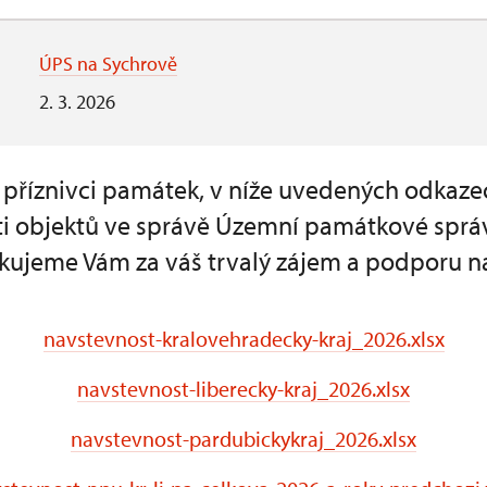
ÚPS na Sychrově
2. 3. 2026
a příznivci památek, v níže uvedených odkaze
i objektů ve správě Územní památkové sprá
kujeme Vám za váš trvalý zájem a podporu n
navstevnost-kralovehradecky-kraj_2026.xlsx
navstevnost-liberecky-kraj_2026.xlsx
navstevnost-pardubickykraj_2026.xlsx