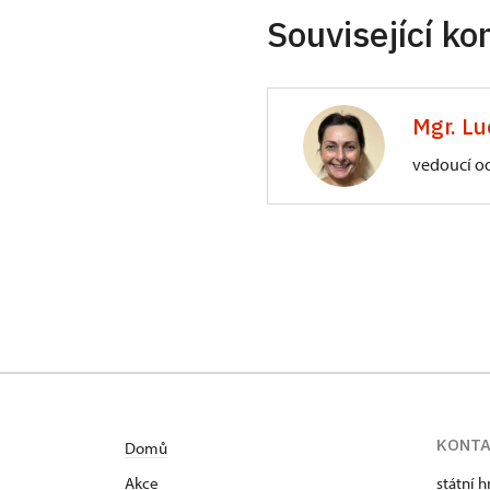
Související ko
Mgr. Lu
vedoucí o
ÚPS na Sychrově
Zámecký park 1/,
KONT
Domů
Akce
státní 