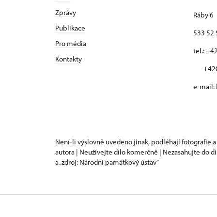
Zprávy
Ráby 6
Publikace
533 52 
Pro média
tel.: +
Kontakty
+420 
e-mail:
Není-li výslovně uvedeno jinak, podléhají fotografie a
autora | Neužívejte dílo komerčně | Nezasahujte do dí
a „zdroj: Národní památkový ústav“