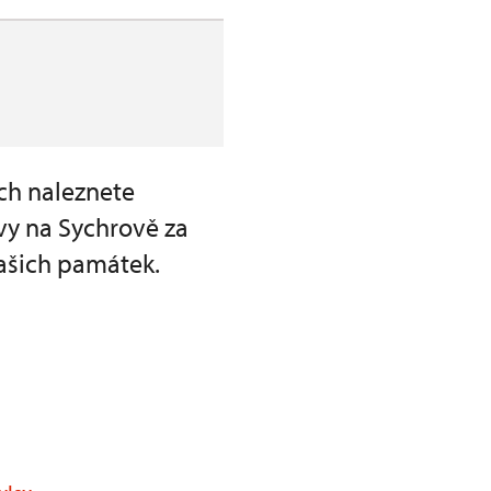
ch naleznete
vy na Sychrově za
ašich památek.