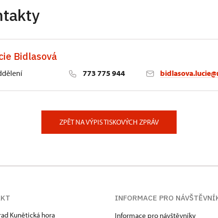
ntakty
cie Bidlasová
ddělení
773 775 944
bidlasova.lucie@
 Slatiňany
ZPĚT NA VÝPIS TISKOVÝCH ZPRÁV
AKT
INFORMACE PRO NÁVŠTĚVNÍ
hrad Kunětická hora
Informace pro návštěvníky