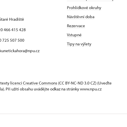
Prohlídkové okruhy
Návštěvní doba
Staré Hradiště
Rezervace
420 466 415 428
Vstupné
725 507 500
Tipy na výlety
 kunetickahora@npu.cz
 texty
licenci Creative Commons
(CC BY-NC-ND 3.0 CZ) (Uveďte
la). Při užití obsahu uvádějte odkaz na stránky www.npu.cz