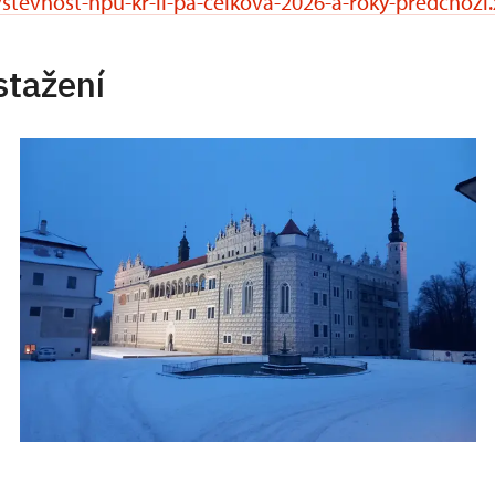
stevnost-npu-kr-li-pa-celkova-2026-a-roky-predchozi.
stažení