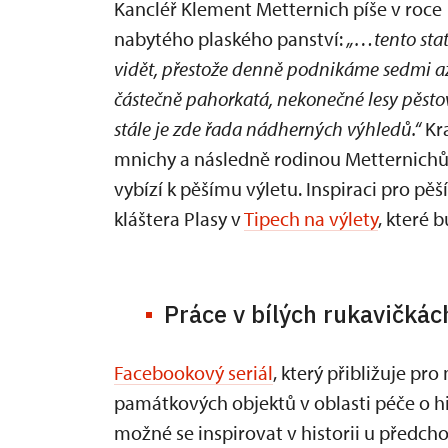
Kancléř Klement Metternich píše v roce
nabytého plaského panství:
„…tento stat
vidět, přestože denně podnikáme sedmi a
částečně pahorkatá, nekonečné lesy pěsto
stále je zde řada nádherných výhledů.“
Kra
mnichy a následně rodinou Metternichů
vybízí k pěšímu výletu. Inspiraci pro pě
kláštera Plasy v
Tipech na výlety
, které 
Práce v bílých rukavičkác
Facebookový seriál
, který přibližuje pr
památkových objektů v oblasti péče o hist
možné se inspirovat v historii u předch