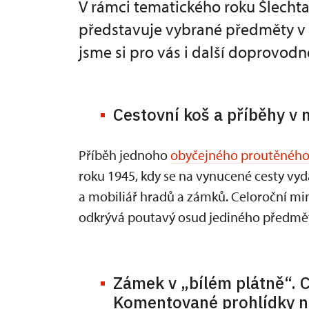
V rámci tematického roku Šlecht
představuje vybrané předměty v n
jsme si pro vás i další doprovodn
Cestovní koš a příběhy v
Příběh jednoho
obyčejného proutěného
roku 1945, kdy se na vynucené cesty vydá
a mobiliář hradů a zámků. Celoroční mi
odkrývá poutavý osud jediného předmětu,
Zámek v „bílém plátně“. C
Komentované prohlídky n