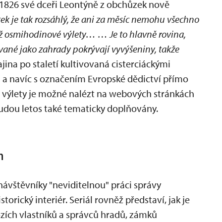
 1826 své dceři Leontýně z obchůzek nově
ek je tak rozsáhlý, že ani za měsíc nemohu všechno
ž osmihodinové výlety… … Je to hlavně rovina,
vané jako zahrady pokrývají vyvýšeniny, takže
jina po staletí kultivovaná cisterciáckými
 a navíc s označením Evropské dědictví přímo
ší výlety je možné nalézt na webových stránkách
budou letos také tematicky doplňovány.
h
o návštěvníky "neviditelnou" práci správy
orický interiér. Seriál rovněž představí, jak je
ozích vlastníků a správců hradů, zámků