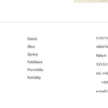
KONT
Domů
Akce
státní 
Zprávy
Ráby 6
Publikace
533 52 
Pro média
tel.: +
Kontakty
+420 
e-mail: