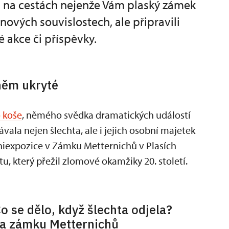
a na cestách nejenže Vám plaský zámek
ových souvislostech, ale připravili
é akce či příspěvky.
 něm ukryté
 koše
, němého svědka dramatických událostí
vala nejen šlechta, ale i jejich osobní majetek
niexpozice v Zámku Metternichů v Plasích
 který přežil zlomové okamžiky 20. století.
o se dělo, když šlechta odjela?
a zámku Metternichů