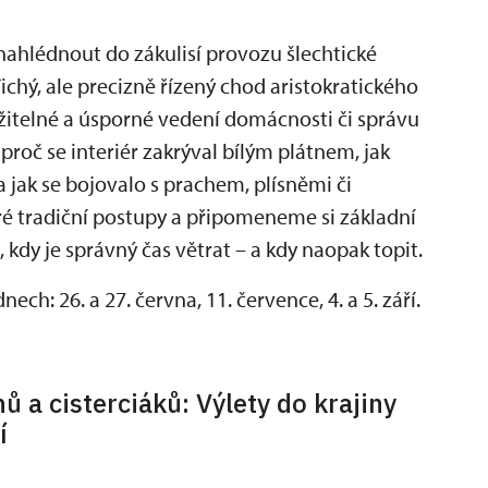
nahlédnout do zákulisí provozu šlechtické
ichý, ale precizně řízený chod aristokratického
držitelné a úsporné vedení domácnosti či správu
roč se interiér zakrýval bílým plátnem, jak
 a jak se bojovalo s prachem, plísněmi či
é tradiční postupy a připomeneme si základní
, kdy je správný čas větrat – a kdy naopak topit.
ch: 26. a 27. června, 11. července, 4. a 5. září.
ů a cisterciáků: Výlety do krajiny
í