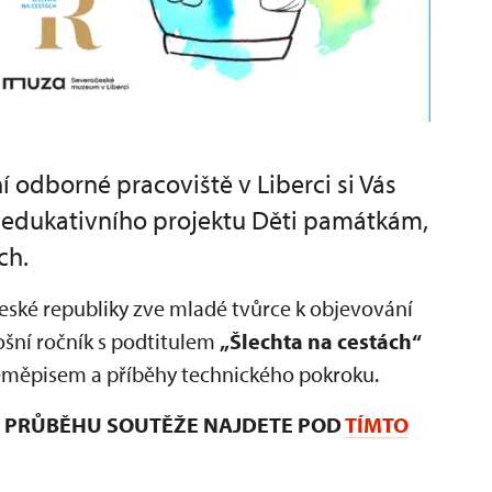
odborné pracoviště v Liberci si Vás
o edukativního projektu Děti památkám,
ch.
 České republiky zve mladé tvůrce k objevování
ošní ročník s podtitulem
„Šlechta na cestách“
 zeměpisem a příběhy technického pokroku.
 I PRŮBĚHU SOUTĚŽE NAJDETE POD
TÍMTO