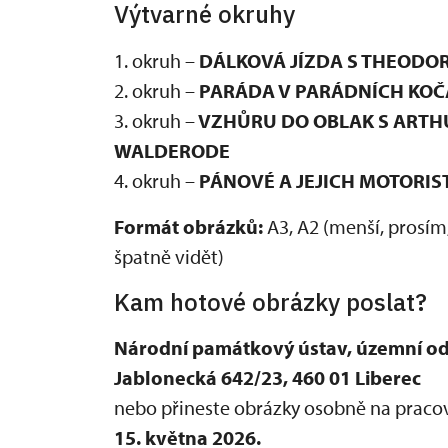
Výtvarné okruhy
1. okruh –
DÁLKOVÁ JÍZDA S THEODO
2. okruh –
PARÁDA V PARÁDNÍCH KOČ
3. okruh –
VZHŮRU DO OBLAK S ARTH
WALDERODE
4. okruh –
PÁNOVÉ A JEJICH MOTORIS
Formát obrázků:
A3, A2 (menší, prosím,
špatně vidět)
Kam hotové obrázky poslat?
Národní památkový ústav, územní odb
Jablonecká 642/23, 460 01 Liberec
nebo přineste obrázky osobně na pracov
15. května 2026.