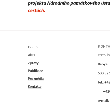
projektu Národního památkového úst
cestách.
KONT
Domů
Akce
státní 
Zprávy
Ráby 6
Publikace
533 52 
Pro média
tel.: +
Kontakty
+420 
e-mail: