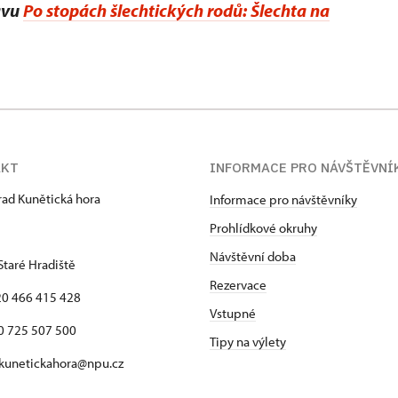
avu
Po stopách šlechtických rodů: Šlechta na
AKT
INFORMACE PRO NÁVŠTĚVNÍ
hrad Kunětická hora
Informace pro návštěvníky
Prohlídkové okruhy
Návštěvní doba
Staré Hradiště
Rezervace
420 466 415 428
Vstupné
725 507 500
Tipy na výlety
 kunetickahora@npu.cz