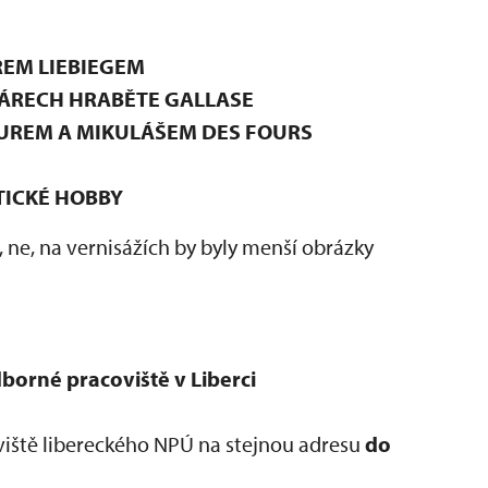
REM LIEBIEGEM
ÁRECH HRABĚTE GALLASE
UREM A MIKULÁŠEM DES FOURS
TICKÉ HOBBY
 ne, na vernisážích by byly menší obrázky
orné pracoviště v Liberci
iště libereckého NPÚ na stejnou adresu
do