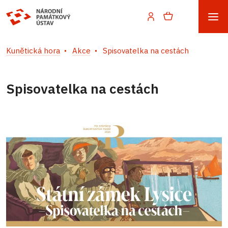
Kunětická hora
Akce
Spisovatelka na cestách
Spisovatelka na cestách