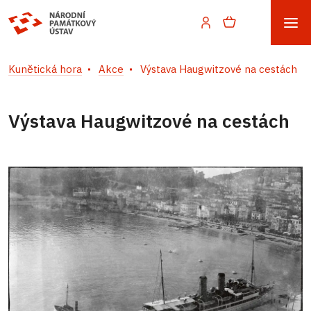
Kunětická hora
Akce
Výstava Haugwitzové na cestách
Výstava Haugwitzové na cestách