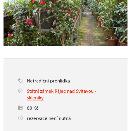
Netradiční prohlídka
Státní zámek Rájec nad Svitavou -
skleníky
60 Kč
rezervace není nutná