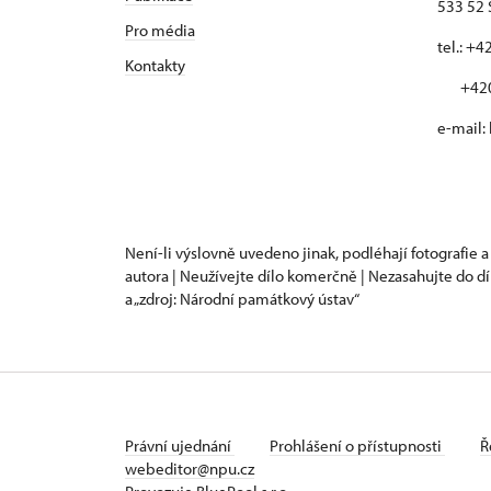
533 52 
Pro média
tel.: +
Kontakty
+420 
e-mail:
Není-li výslovně uvedeno jinak, podléhají fotografie a
autora | Neužívejte dílo komerčně | Nezasahujte do dí
a „zdroj: Národní památkový ústav“
Právní ujednání
Prohlášení o přístupnosti
Ř
webeditor@npu.cz