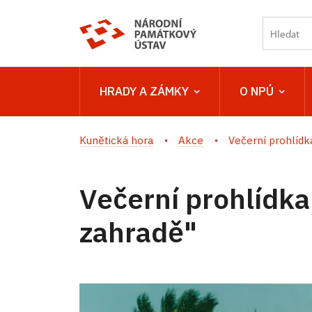
HRADY A ZÁMKY
O NPÚ
Kunětická hora
Akce
Večerní prohlídka
Večerní prohlídka
zahradě"