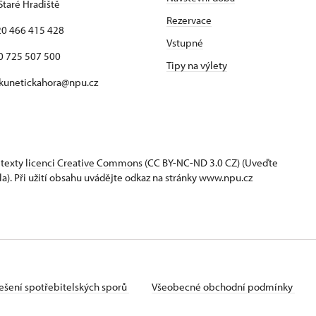
Staré Hradiště
Rezervace
420 466 415 428
Vstupné
725 507 500
Tipy na výlety
 kunetickahora@npu.cz
 texty
licenci Creative Commons
(CC BY-NC-ND 3.0 CZ) (Uveďte
la). Při užití obsahu uvádějte odkaz na stránky www.npu.cz
ešení spotřebitelských sporů
Všeobecné obchodní podmínky