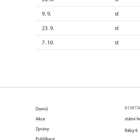
9. 9.
st
23. 9.
st
7. 10.
st
21. 10.
st
KONT
Domů
Akce
státní 
Zprávy
Ráby 6
Publikace