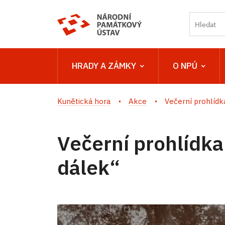
HRADY A ZÁMKY
O NPÚ
Kunětická hora
Akce
Večerní prohlídka
Večerní prohlídka
dálek“