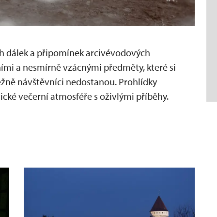
h dálek a připomínek arcivévodových
ními a nesmírně vzácnými předměty, které si
běžně návštěvníci nedostanou. Prohlídky
cké večerní atmosféře s oživlými příběhy.